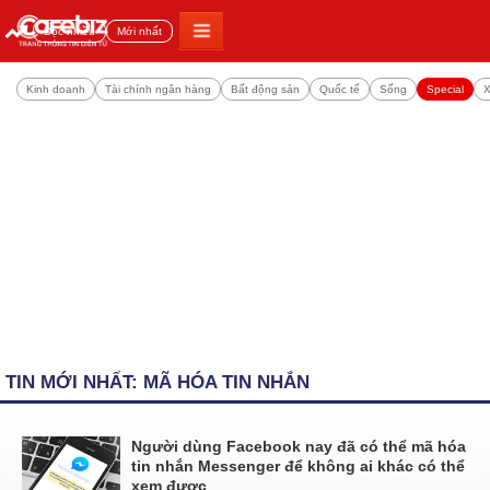
Đọc nhiều
Mới nhất
Kinh doanh
Tài chính ngân hàng
Bất động sản
Quốc tế
Sống
Special
X
TIN MỚI NHẤT: MÃ HÓA TIN NHẮN
Người dùng Facebook nay đã có thể mã hóa
tin nhắn Messenger để không ai khác có thể
xem được