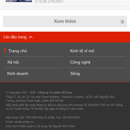
16:05 17/01/2017
Xem thêm
Lên đầu trang
Trang chủ
Kinh tế vĩ mô
Xã hội
Công nghệ
Kinh doanh
Sống
© Copyright 2012 - 2026 -
Công ty Cổ phần VCCorp.
Tầng 17, 19, 20, 21 Toà nhà Center Building - Hapulico Complex, Số 01, phố Nguyễn Huy
Tưởng, phường Thanh Xuân, thành phố Hà Nội
Giấy phép thiết lập trang thông tin điện tử tổng hợp trên internet số 3321/GP-TTĐT do Sở Thông
tin và Truyền thông TP Hà Nội cấp ngày 03 tháng 07 năm 2019.
Điện thoại: 024 7309 5555 Máy lẻ 41294. Fax: 024-39743413
Email: info@cafebiz.vn
Chịu trách nhiệm quản lý nội dung: Bà Nguyễn Bích Minh