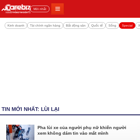
Đọc nhiều
Mới nhất
Kinh doanh
Tài chính ngân hàng
Bất động sản
Quốc tế
Sống
Special
X
TIN MỚI NHẤT: LÙI LẠI
Pha lùi xe của người phụ nữ khiến người
xem không dám tin vào mắt mình