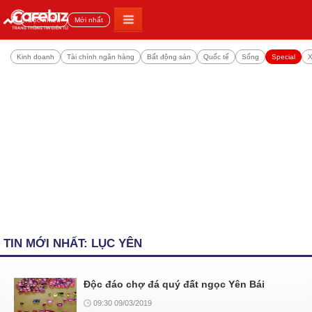
Đọc nhiều
Mới nhất
Kinh doanh
Tài chính ngân hàng
Bất động sản
Quốc tế
Sống
Special
X
TIN MỚI NHẤT: LỤC YÊN
Độc đáo chợ đá quý đất ngọc Yên Bái
09:30 09/03/2019