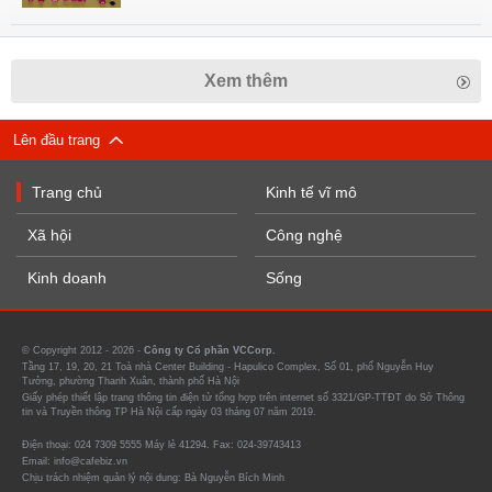
Xem thêm
Lên đầu trang
Trang chủ
Kinh tế vĩ mô
Xã hội
Công nghệ
Kinh doanh
Sống
© Copyright 2012 - 2026 -
Công ty Cổ phần VCCorp.
Tầng 17, 19, 20, 21 Toà nhà Center Building - Hapulico Complex, Số 01, phố Nguyễn Huy
Tưởng, phường Thanh Xuân, thành phố Hà Nội
Giấy phép thiết lập trang thông tin điện tử tổng hợp trên internet số 3321/GP-TTĐT do Sở Thông
tin và Truyền thông TP Hà Nội cấp ngày 03 tháng 07 năm 2019.
Điện thoại: 024 7309 5555 Máy lẻ 41294. Fax: 024-39743413
Email: info@cafebiz.vn
Chịu trách nhiệm quản lý nội dung: Bà Nguyễn Bích Minh