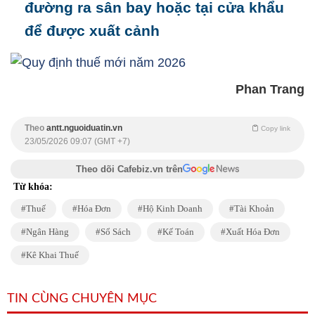
đường ra sân bay hoặc tại cửa khẩu
để được xuất cảnh
Phan Trang
Theo
antt.nguoiduatin.vn
Copy link
23/05/2026 09:07 (GMT +7)
Theo dõi Cafebiz.vn trên
Từ khóa:
Thuế
Hóa Đơn
Hộ Kinh Doanh
Tài Khoản
Ngân Hàng
Sổ Sách
Kế Toán
Xuất Hóa Đơn
Kê Khai Thuế
TIN CÙNG CHUYÊN MỤC