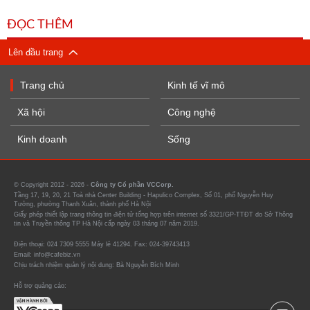
ĐỌC THÊM
Lên đầu trang
Trang chủ
Kinh tế vĩ mô
Xã hội
Công nghệ
Kinh doanh
Sống
© Copyright 2012 - 2026 -
Công ty Cổ phần VCCorp.
Tầng 17, 19, 20, 21 Toà nhà Center Building - Hapulico Complex, Số 01, phố Nguyễn Huy
Tưởng, phường Thanh Xuân, thành phố Hà Nội
Giấy phép thiết lập trang thông tin điện tử tổng hợp trên internet số 3321/GP-TTĐT do Sở Thông
tin và Truyền thông TP Hà Nội cấp ngày 03 tháng 07 năm 2019.
Điện thoại: 024 7309 5555 Máy lẻ 41294. Fax: 024-39743413
Email: info@cafebiz.vn
Chịu trách nhiệm quản lý nội dung: Bà Nguyễn Bích Minh
Hỗ trợ quảng cáo: