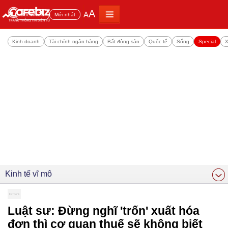
A
A
Đọc nhiều
Mới nhất
Kinh doanh
Tài chính ngân hàng
Bất động sản
Quốc tế
Sống
Special
X
Kinh tế vĩ mô
Luật sư: Đừng nghĩ 'trốn' xuất hóa
đơn thì cơ quan thuế sẽ không biết