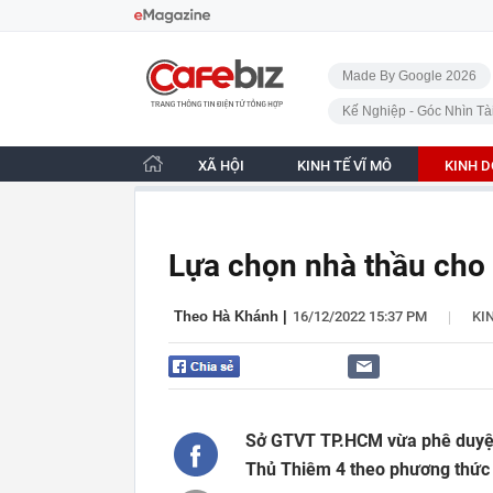
Bỏ qua điều hướng
CafeBiz - Trang chủ
Made By Google 2026
Kế Nghiệp - Góc Nhìn Tà
XÃ HỘI
KINH TẾ VĨ MÔ
KINH 
Lựa chọn nhà thầu cho
|
Theo Hà Khánh
|
16/12/2022 15:37 PM
KI
Sở GTVT TP.HCM vừa phê duyệt
Thủ Thiêm 4 theo phương thức 