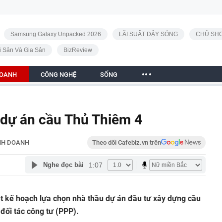
Samsung Galaxy Unpacked 2026
LÃI SUẤT DẬY SÓNG
CHỦ SHO
i Sản Và Gia Sản
BizReview
DOANH
CÔNG NGHỆ
SỐNG
 dự án cầu Thủ Thiêm 4
NH DOANH
Theo dõi Cafebiz.vn trên
1:07
Nghe đọc bài
 kế hoạch lựa chọn nhà thầu dự án đầu tư xây dựng cầu
đối tác công tư (PPP).