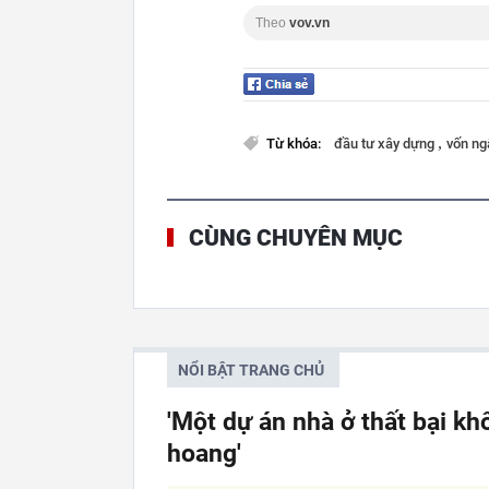
Theo
vov.vn
,
Từ khóa:
đầu tư xây dựng
vốn n
CÙNG CHUYÊN MỤC
NỔI BẬT TRANG CHỦ
'Một dự án nhà ở thất bại kh
hoang'