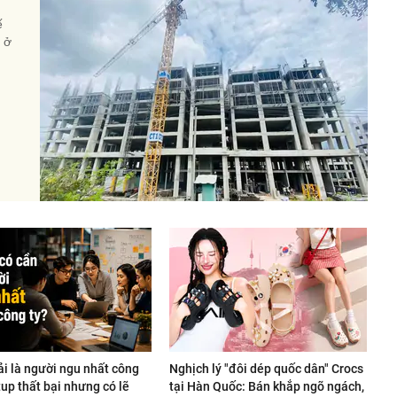
ế
à ở
ải là người ngu nhất công
Nghịch lý "đôi dép quốc dân" Crocs
rtup thất bại nhưng có lẽ
tại Hàn Quốc: Bán khắp ngõ ngách,