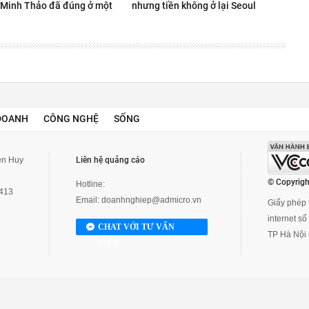
Minh Thảo đã đúng ở một
nhưng tiền không ở lại Seoul
DOANH
CÔNG NGHỆ
SỐNG
yễn Huy
Liên hệ quảng cáo
© Copyrigh
Hotline:
3413
Email:
doanhnghiep@admicro.vn
Giấy phép t
internet s
CHAT VỚI TƯ VẤN
TP Hà Nội 
VIÊN