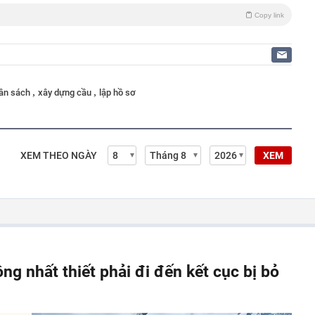
Copy link
,
,
gân sách
xây dựng cầu
lập hồ sơ
XEM THEO NGÀY
XEM
ông nhất thiết phải đi đến kết cục bị bỏ