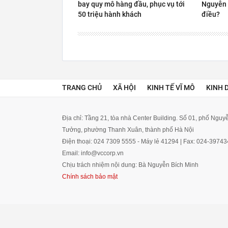
bay quy mô hàng đầu, phục vụ tới
Nguyễn 
50 triệu hành khách
điều?
TRANG CHỦ
XÃ HỘI
KINH TẾ VĨ MÔ
KINH 
Địa chỉ: Tầng 21, tòa nhà Center Building. Số 01, phố Ngu
Tưởng, phường Thanh Xuân, thành phố Hà Nội
Điện thoại: 024 7309 5555 - Máy lẻ 41294 | Fax: 024-3974
Email: info@vccorp.vn
Chịu trách nhiệm nội dung: Bà Nguyễn Bích Minh
Chính sách bảo mật