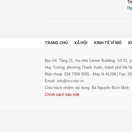
Ta
Ng
TRANG CHỦ
XÃ HỘI
KINH TẾ VĨ MÔ
K
Địa chỉ: Tầng 21, tòa nhà Center Building. Số 01,
Huy Tưởng, phường Thanh Xuân, thành phố Hà N
Điện thoại: 024 7309 5555 - Máy lẻ 41294 | Fax: 
Email: info@vccorp.vn
Chịu trách nhiệm nội dung: Bà Nguyễn Bích Minh
Chính sách bảo mật