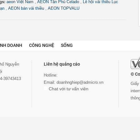
,
,
gs:
aeon Việt Nam
AEON Tân Phú Celado
Lễ hội vải thiều Lục
,
,
ạn
AEON bán vải thiều
AEON TOPVALU
INH DOANH
CÔNG NGHỆ
SỐNG
Liên hệ quảng cáo
 phố Nguyễn
ội
© Co
Hotline:
024-39743413
Email:
doanhnghiep@admicro.vn
Giấy 
Chat với tư vấn viên
inte
thôn