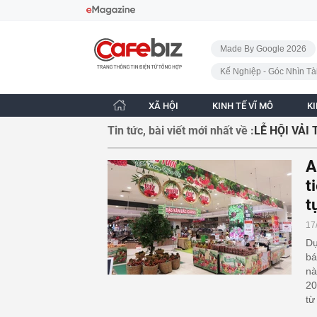
Bỏ qua điều hướng
CafeBiz - Trang chủ
Made By Google 2026
Kế Nghiệp - Góc Nhìn Tà
XÃ HỘI
KINH TẾ VĨ MÔ
K
Tin tức, bài viết mới nhất về :
LỄ HỘI VẢI
A
t
t
17
Dự
bá
nà
20
từ