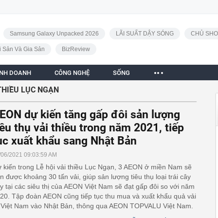
Samsung Galaxy Unpacked 2026
LÃI SUẤT DẬY SÓNG
CHỦ SHO
i Sản Và Gia Sản
BizReview
INH DOANH
CÔNG NGHỆ
SỐNG
 THIỀU LỤC NGẠN
EON dự kiến tăng gấp đôi sản lượng
iêu thụ vải thiều trong năm 2021, tiếp
ục xuất khẩu sang Nhật Bản
/06/2021 09:03:59 AM
 kiến trong Lễ hội vải thiều Lục Ngạn, 3 AEON ở miền Nam sẽ
n được khoảng 30 tấn vải, giúp sản lượng tiêu thụ loại trái cây
y tại các siêu thị của AEON Việt Nam sẽ đạt gấp đôi so với năm
20. Tập đoàn AEON cũng tiếp tục thu mua và xuất khẩu quả vải
 Việt Nam vào Nhật Bản, thông qua AEON TOPVALU Việt Nam.