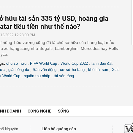
ở hữu tài sản 335 tỷ USD, hoàng gia
atar tiêu tiền như thế nào?
/12/2022 12:28:00 PM
ỉ riêng Tiểu vương cũng đã là chủ sở hữu của hàng loạt mẫu
êu xe hạng sang như Bugatti, Lamborghini, Mercedes hay Rolls-
yce.
,
,
,
gs:
chủ sở hữu
FIFA World Cup
World Cup 2022
lãnh đạo đất
,
,
,
,
,
ớc
giải bóng đá
Sân vận động
cơ sở hạ tầng
khối tài sản
Giấc
,
,
 World Cup
nguồn thu nhập
tài sản ròng
INH DOANH
CÔNG NGHỆ
SỐNG
Liên hệ quảng cáo
 phố Nguyễn