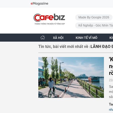
Bỏ qua điều hướng
CafeBiz - Trang chủ
Made By Google 2026
Kế Nghiệp - Góc Nhìn Tà
XÃ HỘI
KINH TẾ VĨ MÔ
K
Tin tức, bài viết mới nhất về :
LÃNH ĐẠO 
'
n
r
22
Sa
mộ
sâ
Ta
nh