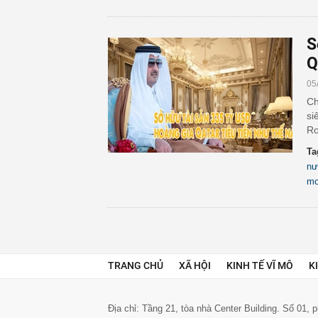
S
Q
05
Ch
si
Ro
Ta
nư
mơ
TRANG CHỦ
XÃ HỘI
KINH TẾ VĨ MÔ
K
Địa chỉ: Tầng 21, tòa nhà Center Building. Số 01,