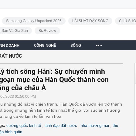
Samsung Galaxy Unpacked 2026
LÃI SUẤT DẬY SÓNG
CHỦ SHO
i Sản Và Gia Sản
BizReview
INH DOANH
CÔNG NGHỆ
SỐNG
ĐẤT NƯỚC
Kỳ tích sông Hán': Sự chuyển mình
goạn mục của Hàn Quốc thành con
ồng của châu Á
/06/2023 01:56:00 PM
u những đổ nát vì chiến tranh, Hàn Quốc đã vươn lên trở thành
t trong những nền kinh tế lớn nhất thế giới với sức ảnh hưởng
u rộng cả về kinh tế lẫn văn hoá.
,
,
,
gs:
cường quốc kinh tế
lãnh đạo đất nước
nhà thương mại
thu
ập bình quân