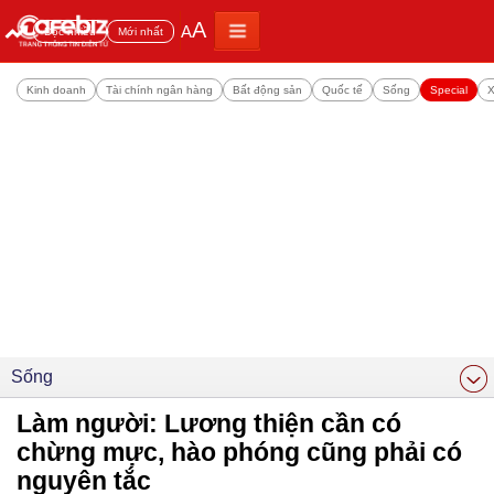
A
A
Đọc nhiều
Mới nhất
Kinh doanh
Tài chính ngân hàng
Bất động sản
Quốc tế
Sống
Special
X
Sống
Làm người: Lương thiện cần có
chừng mực, hào phóng cũng phải có
nguyên tắc