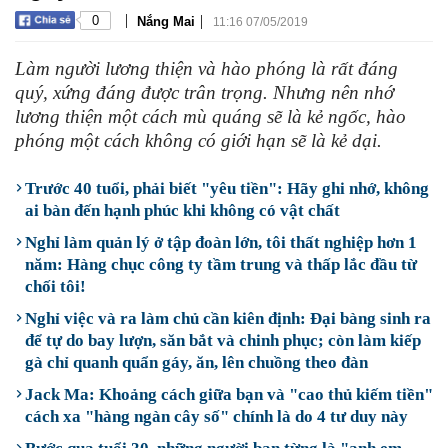
|
|
0
Nắng Mai
11:16 07/05/2019
Làm người lương thiện và hào phóng là rất đáng
quý, xứng đáng được trân trọng. Nhưng nên nhớ
lương thiện một cách mù quáng sẽ là kẻ ngốc, hào
phóng một cách không có giới hạn sẽ là kẻ dại.
Trước 40 tuổi, phải biết "yêu tiền": Hãy ghi nhớ, không
ai bàn đến hạnh phúc khi không có vật chất
Nghỉ làm quản lý ở tập đoàn lớn, tôi thất nghiệp hơn 1
năm: Hàng chục công ty tầm trung và thấp lắc đầu từ
chối tôi!
Nghỉ việc và ra làm chủ cần kiên định: Đại bàng sinh ra
để tự do bay lượn, săn bắt và chinh phục; còn làm kiếp
gà chỉ quanh quẩn gáy, ăn, lên chuồng theo đàn
Jack Ma: Khoảng cách giữa bạn và "cao thủ kiếm tiền"
cách xa "hàng ngàn cây số" chính là do 4 tư duy này