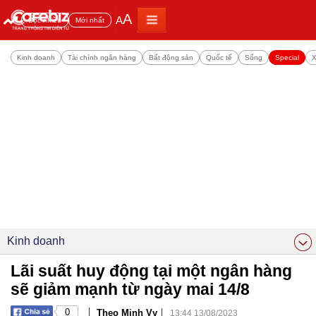
A
A
Đọc nhiều
Mới nhất
Kinh doanh
Tài chính ngân hàng
Bất động sản
Quốc tế
Sống
Special
X
Kinh doanh
Lãi suất huy động tại một ngân hàng
sẽ giảm mạnh từ ngày mai 14/8
|
|
0
Theo Minh Vy
13:44 13/08/2023