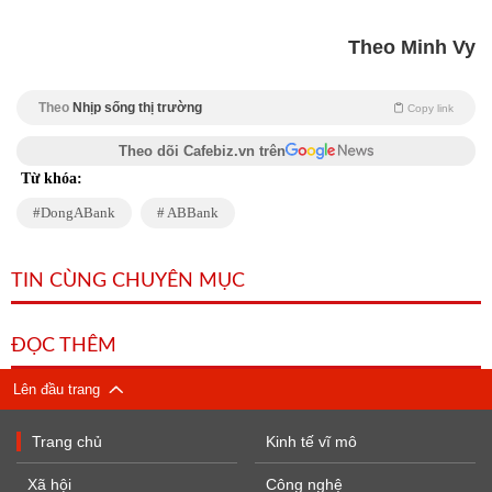
Theo Minh Vy
Theo
Nhịp sống thị trường
Copy link
Theo dõi Cafebiz.vn trên
Từ khóa:
DongABank
ABBank
TIN CÙNG CHUYÊN MỤC
ĐỌC THÊM
Lên đầu trang
Trang chủ
Kinh tế vĩ mô
Xã hội
Công nghệ