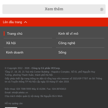
Xem thêm
Lên đầu trang
Trang chủ
Kinh tế vĩ mô
Xã hội
Công nghệ
Kinh doanh
Sống
© Copyright 2012 - 2026 -
Công ty Cổ phần VCCorp.
Tầng 17, 19, 20, 21 Toà nhà Center Building - Hapulico Complex, Số 01, phố Nguyễn Huy
Tưởng, phường Thanh Xuân, thành phố Hà Nội
Giấy phép thiết lập trang thông tin điện tử tổng hợp trên internet số 3321/GP-TTĐT do Sở Thông
tin và Truyền thông TP Hà Nội cấp ngày 03 tháng 07 năm 2019.
Điện thoại: 024 7309 5555 Máy lẻ 41294. Fax: 024-39743413
Email: info@cafebiz.vn
Chịu trách nhiệm quản lý nội dung: Bà Nguyễn Bích Minh
Hỗ trợ quảng cáo: