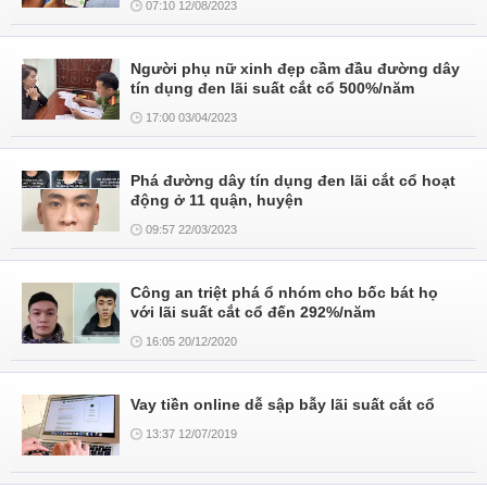
07:10 12/08/2023
Người phụ nữ xinh đẹp cầm đầu đường dây
tín dụng đen lãi suất cắt cổ 500%/năm
17:00 03/04/2023
Phá đường dây tín dụng đen lãi cắt cổ hoạt
động ở 11 quận, huyện
09:57 22/03/2023
Công an triệt phá ổ nhóm cho bốc bát họ
với lãi suất cắt cổ đến 292%/năm
16:05 20/12/2020
Vay tiền online dễ sập bẫy lãi suất cắt cổ
13:37 12/07/2019