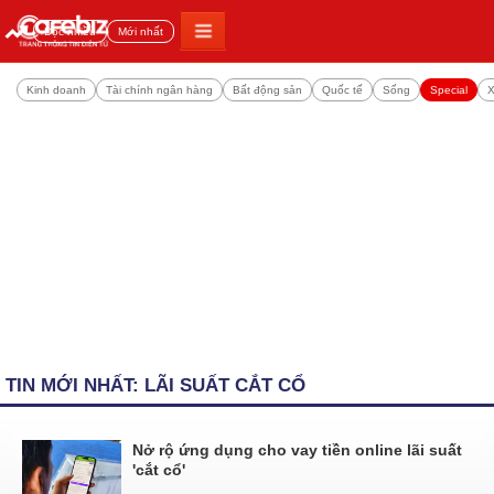
Đọc nhiều
Mới nhất
Kinh doanh
Tài chính ngân hàng
Bất động sản
Quốc tế
Sống
Special
X
TIN MỚI NHẤT: LÃI SUẤT CẮT CỔ
Nở rộ ứng dụng cho vay tiền online lãi suất
'cắt cổ'