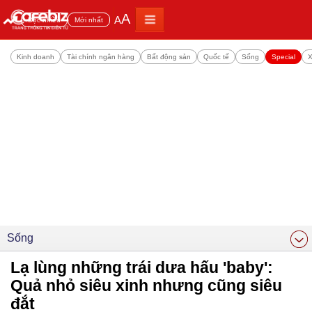
A
A
Đọc nhiều
Mới nhất
Kinh doanh
Tài chính ngân hàng
Bất động sản
Quốc tế
Sống
Special
X
Sống
Lạ lùng những trái dưa hấu 'baby':
Quả nhỏ siêu xinh nhưng cũng siêu
đắt