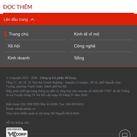
ĐỌC THÊM
Lên đầu trang
Trang chủ
Kinh tế vĩ mô
Xã hội
Công nghệ
Kinh doanh
Sống
© Copyright 2012 - 2026 -
Công ty Cổ phần VCCorp.
Tầng 17, 19, 20, 21 Toà nhà Center Building - Hapulico Complex, Số 01, phố Nguyễn Huy
Tưởng, phường Thanh Xuân, thành phố Hà Nội
Giấy phép thiết lập trang thông tin điện tử tổng hợp trên internet số 3321/GP-TTĐT do Sở Thông
tin và Truyền thông TP Hà Nội cấp ngày 03 tháng 07 năm 2019.
Điện thoại: 024 7309 5555 Máy lẻ 41294. Fax: 024-39743413
Email: info@cafebiz.vn
Chịu trách nhiệm quản lý nội dung: Bà Nguyễn Bích Minh
Hỗ trợ quảng cáo: