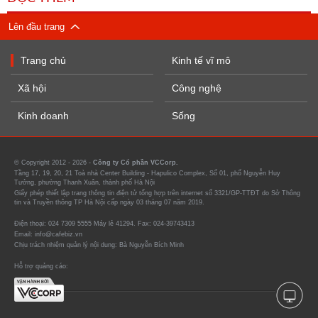
Lên đầu trang
Trang chủ
Kinh tế vĩ mô
Xã hội
Công nghệ
Kinh doanh
Sống
© Copyright 2012 - 2026 -
Công ty Cổ phần VCCorp.
Tầng 17, 19, 20, 21 Toà nhà Center Building - Hapulico Complex, Số 01, phố Nguyễn Huy
Tưởng, phường Thanh Xuân, thành phố Hà Nội
Giấy phép thiết lập trang thông tin điện tử tổng hợp trên internet số 3321/GP-TTĐT do Sở Thông
tin và Truyền thông TP Hà Nội cấp ngày 03 tháng 07 năm 2019.
Điện thoại: 024 7309 5555 Máy lẻ 41294. Fax: 024-39743413
Email: info@cafebiz.vn
Chịu trách nhiệm quản lý nội dung: Bà Nguyễn Bích Minh
Hỗ trợ quảng cáo: