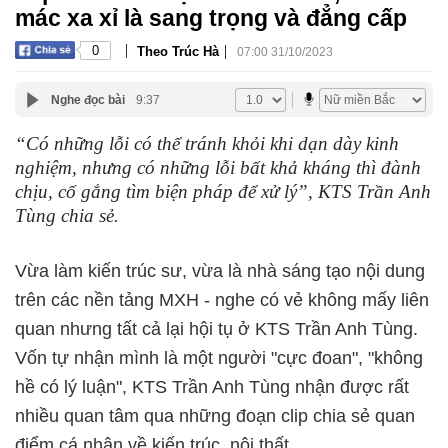
mác xa xỉ là sang trọng và đẳng cấp
|
|
0
Theo Trúc Hà
07:00 31/10/2023
Nghe đọc bài
9:37
“Có những lỗi có thể tránh khỏi khi dạn dày kinh
nghiệm, nhưng có những lỗi bất khả kháng thì đành
chịu, cố gắng tìm biện pháp để xử lý”, KTS Trần Anh
Tùng chia sẻ.
Vừa làm kiến trúc sư, vừa là nhà sáng tạo nội dung
trên các nền tảng MXH - nghe có vẻ không mấy liên
quan nhưng tất cả lại hội tụ ở KTS Trần Anh Tùng.
Vốn tự nhận mình là một người "cực đoan", "không
hề có lý luận", KTS Trần Anh Tùng nhận được rất
nhiều quan tâm qua những đoạn clip chia sẻ quan
điểm cá nhân về kiến trúc, nội thất,...