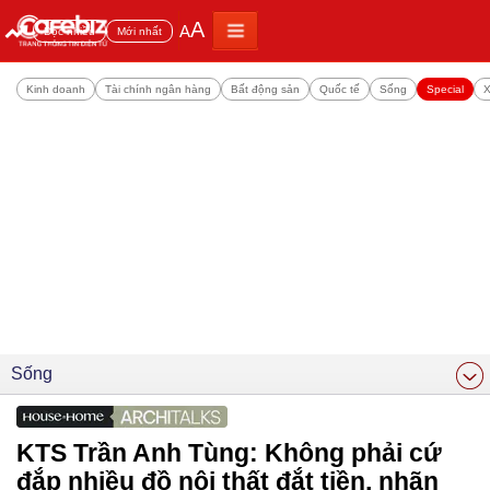
A
A
Đọc nhiều
Mới nhất
Kinh doanh
Tài chính ngân hàng
Bất động sản
Quốc tế
Sống
Special
X
Sống
KTS Trần Anh Tùng: Không phải cứ
đắp nhiều đồ nội thất đắt tiền, nhãn