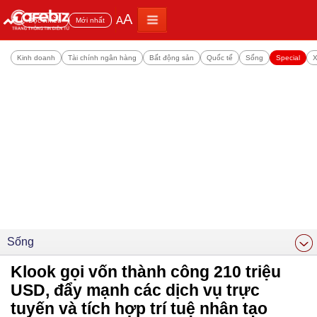
A
A
Đọc nhiều
Mới nhất
Kinh doanh
Tài chính ngân hàng
Bất động sản
Quốc tế
Sống
Special
X
Sống
Klook gọi vốn thành công 210 triệu
USD, đẩy mạnh các dịch vụ trực
tuyến và tích hợp trí tuệ nhân tạo