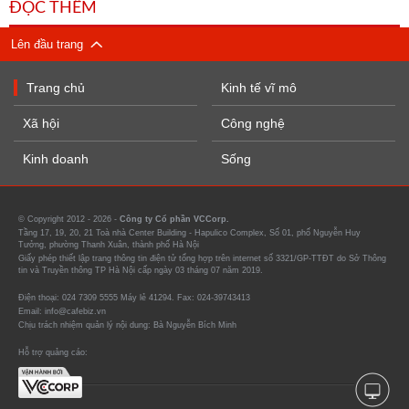
ĐỌC THÊM
Lên đầu trang
Trang chủ
Kinh tế vĩ mô
Xã hội
Công nghệ
Kinh doanh
Sống
© Copyright 2012 - 2026 -
Công ty Cổ phần VCCorp.
Tầng 17, 19, 20, 21 Toà nhà Center Building - Hapulico Complex, Số 01, phố Nguyễn Huy
Tưởng, phường Thanh Xuân, thành phố Hà Nội
Giấy phép thiết lập trang thông tin điện tử tổng hợp trên internet số 3321/GP-TTĐT do Sở Thông
tin và Truyền thông TP Hà Nội cấp ngày 03 tháng 07 năm 2019.
Điện thoại: 024 7309 5555 Máy lẻ 41294. Fax: 024-39743413
Email: info@cafebiz.vn
Chịu trách nhiệm quản lý nội dung: Bà Nguyễn Bích Minh
Hỗ trợ quảng cáo: