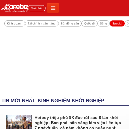
Đọc nhiều
Mới nhất
Kinh doanh
Tài chính ngân hàng
Bất động sản
Quốc tế
Sống
Special
X
TIN MỚI NHẤT: KINH NGHIỆM KHỞI NGHIỆP
Hotboy triệu phú 9X đúc rút sau 8 lần khởi
nghiệp: Bạn phải sẵn sàng làm việc liên tục
7 ngày/tuần, cả năm không có ngày nghỉ;