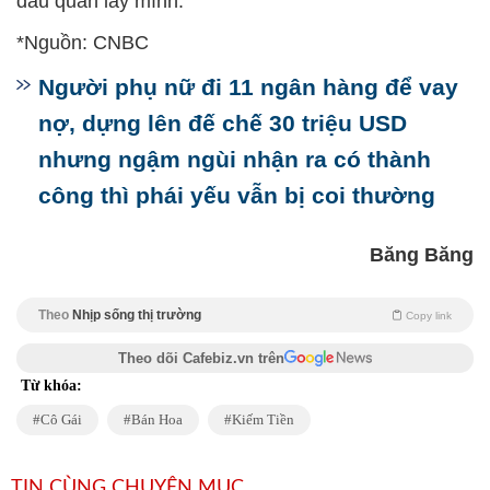
đầu quấn lấy mình.
*Nguồn: CNBC
Người phụ nữ đi 11 ngân hàng để vay
nợ, dựng lên đế chế 30 triệu USD
nhưng ngậm ngùi nhận ra có thành
công thì phái yếu vẫn bị coi thường
Băng Băng
Theo
Nhịp sống thị trường
Copy link
Theo dõi Cafebiz.vn trên
Từ khóa:
Cô Gái
Bán Hoa
Kiếm Tiền
TIN CÙNG CHUYÊN MỤC