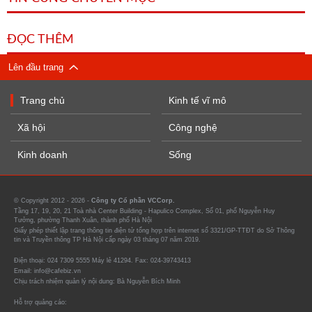
ĐỌC THÊM
Lên đầu trang
Trang chủ
Kinh tế vĩ mô
Xã hội
Công nghệ
Kinh doanh
Sống
© Copyright 2012 - 2026 -
Công ty Cổ phần VCCorp.
Tầng 17, 19, 20, 21 Toà nhà Center Building - Hapulico Complex, Số 01, phố Nguyễn Huy
Tưởng, phường Thanh Xuân, thành phố Hà Nội
Giấy phép thiết lập trang thông tin điện tử tổng hợp trên internet số 3321/GP-TTĐT do Sở Thông
tin và Truyền thông TP Hà Nội cấp ngày 03 tháng 07 năm 2019.
Điện thoại: 024 7309 5555 Máy lẻ 41294. Fax: 024-39743413
Email: info@cafebiz.vn
Chịu trách nhiệm quản lý nội dung: Bà Nguyễn Bích Minh
Hỗ trợ quảng cáo: