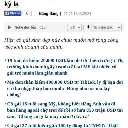
kỳ lạ
|
|
0
Băng Băng
21:06 16/10/2024
Nghe đọc bài
4:10
Hiện cô gái xinh đẹp này chưa muốn mở rộng công
việc kinh doanh của mình.
19 tuổi đã kiếm 20.000 USD/lần nhờ đi ‘hiến trứng’: Thị
trường kinh doanh gây tranh cãi tại Mỹ khi nhiều cô
gái trẻ muốn làm giàu nhanh
Mẹ đơn thân kiếm 400.000 USD từ TikTok, ly dị bạn đời
có thu nhập thấp hơn mình: 'Đừng nhìn xe mà lấy
chồng'
Cô gái 16 tuổi sang Mỹ, không biết tiếng Anh vẫn đi
bán hàng ngoài chợ trời để rồi sở hữu 850 triệu USD tài
sản: 'Chẳng có gì là may mắn ở đây cả'
Cô gái 27 tuổi kiếm gần 100 tỷ đồng từ TMĐT: ‘Thật