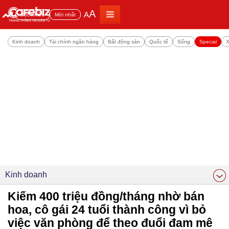
A
A
Đọc nhiều
Mới nhất
Kinh doanh
Tài chính ngân hàng
Bất động sản
Quốc tế
Sống
Special
X
Kinh doanh
Kiếm 400 triệu đồng/tháng nhờ bán
hoa, cô gái 24 tuổi thành công vì bỏ
việc văn phòng để theo đuổi đam mê