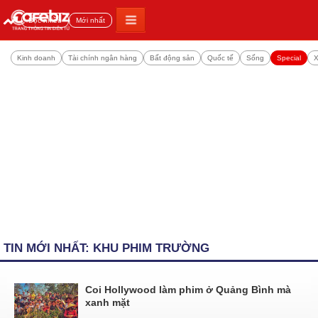
Đọc nhiều
Mới nhất
Kinh doanh
Tài chính ngân hàng
Bất động sản
Quốc tế
Sống
Special
X
TIN MỚI NHẤT: KHU PHIM TRƯỜNG
Coi Hollywood làm phim ở Quảng Bình mà
xanh mặt