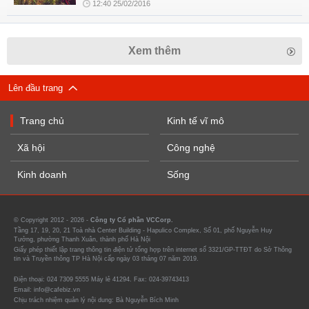
12:40 25/02/2016
Xem thêm
Lên đầu trang
Trang chủ
Kinh tế vĩ mô
Xã hội
Công nghệ
Kinh doanh
Sống
© Copyright 2012 - 2026 -
Công ty Cổ phần VCCorp.
Tầng 17, 19, 20, 21 Toà nhà Center Building - Hapulico Complex, Số 01, phố Nguyễn Huy
Tưởng, phường Thanh Xuân, thành phố Hà Nội
Giấy phép thiết lập trang thông tin điện tử tổng hợp trên internet số 3321/GP-TTĐT do Sở Thông
tin và Truyền thông TP Hà Nội cấp ngày 03 tháng 07 năm 2019.
Điện thoại: 024 7309 5555 Máy lẻ 41294. Fax: 024-39743413
Email: info@cafebiz.vn
Chịu trách nhiệm quản lý nội dung: Bà Nguyễn Bích Minh