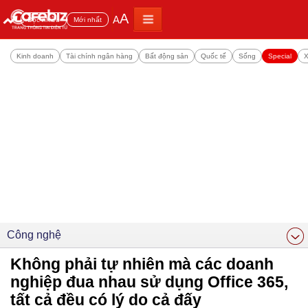
A
A
Đọc nhiều
Mới nhất
Kinh doanh
Tài chính ngân hàng
Bất động sản
Quốc tế
Sống
Special
X
Công nghệ
Không phải tự nhiên mà các doanh
nghiệp đua nhau sử dụng Office 365,
tất cả đều có lý do cả đấy