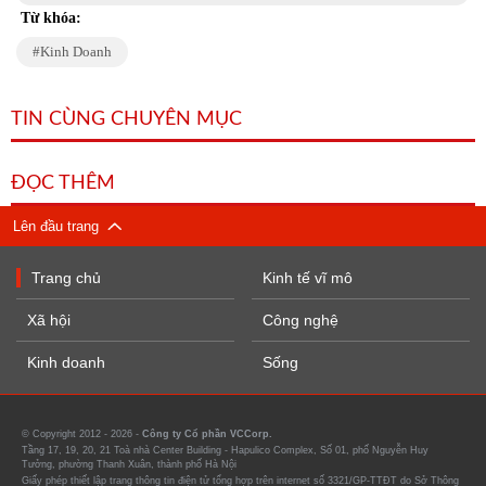
Từ khóa:
Kinh Doanh
TIN CÙNG CHUYÊN MỤC
ĐỌC THÊM
Lên đầu trang
Trang chủ
Kinh tế vĩ mô
Xã hội
Công nghệ
Kinh doanh
Sống
© Copyright 2012 - 2026 -
Công ty Cổ phần VCCorp.
Tầng 17, 19, 20, 21 Toà nhà Center Building - Hapulico Complex, Số 01, phố Nguyễn Huy
Tưởng, phường Thanh Xuân, thành phố Hà Nội
Giấy phép thiết lập trang thông tin điện tử tổng hợp trên internet số 3321/GP-TTĐT do Sở Thông