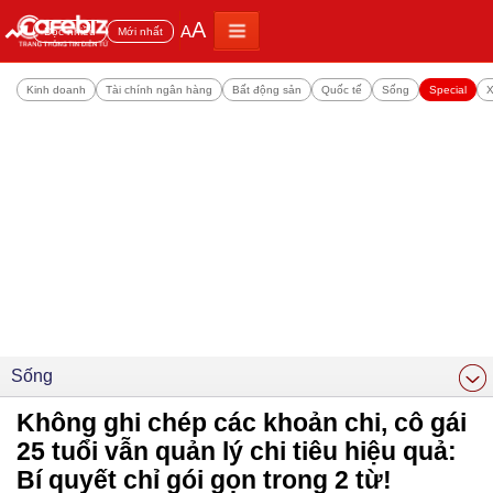
A
A
Đọc nhiều
Mới nhất
Kinh doanh
Tài chính ngân hàng
Bất động sản
Quốc tế
Sống
Special
X
Sống
Không ghi chép các khoản chi, cô gái
25 tuổi vẫn quản lý chi tiêu hiệu quả:
Bí quyết chỉ gói gọn trong 2 từ!