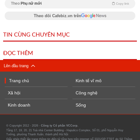
Theo
Phụ nữ mới
Copy link
Theo dõi Cafebiz.vn trên
TIN CÙNG CHUYÊN MỤC
ĐỌC THÊM
Lên đầu trang
Trang chủ
Kinh tế vĩ mô
Xã hội
Công nghệ
Kinh doanh
Sống
© Copyright 2012 - 2026 -
Công ty Cổ phần VCCorp.
Tầng 17, 19, 20, 21 Toà nhà Center Building - Hapulico Complex, Số 01, phố Nguyễn Huy
Tưởng, phường Thanh Xuân, thành phố Hà Nội
Giấy phép thiết lập trang thông tin điện tử tổng hợp trên internet số 3321/GP-TTĐT do Sở Thông