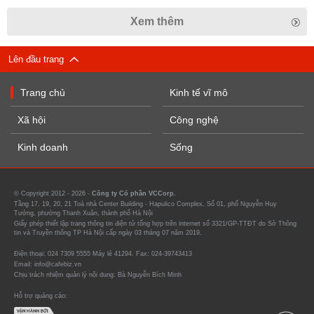
Xem thêm
Lên đầu trang
Trang chủ
Kinh tế vĩ mô
Xã hội
Công nghệ
Kinh doanh
Sống
© Copyright 2012 - 2026 -
Công ty Cổ phần VCCorp.
Tầng 17, 19, 20, 21 Toà nhà Center Building - Hapulico Complex, Số 01, phố Nguyễn Huy
Tưởng, phường Thanh Xuân, thành phố Hà Nội
Giấy phép thiết lập trang thông tin điện tử tổng hợp trên internet số 3321/GP-TTĐT do Sở Thông
tin và Truyền thông TP Hà Nội cấp ngày 03 tháng 07 năm 2019.
Điện thoại: 024 7309 5555 Máy lẻ 41294. Fax: 024-39743413
Email: info@cafebiz.vn
Chịu trách nhiệm quản lý nội dung: Bà Nguyễn Bích Minh
Hỗ trợ quảng cáo: