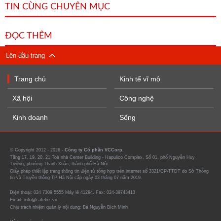
TIN CÙNG CHUYÊN MỤC
ĐỌC THÊM
Lên đầu trang
Trang chủ
Kinh tế vĩ mô
Xã hội
Công nghệ
Kinh doanh
Sống
© Copyright 2012 - 2026 -
Công ty Cổ phần VCCorp.
Tầng 17, 19, 20, 21 Toà nhà Center Building - Hapulico Complex, Số 01, phố Nguyễn Huy
Tưởng, phường Thanh Xuân, thành phố Hà Nội
Giấy phép thiết lập trang thông tin điện tử tổng hợp trên internet số 3321/GP-TTĐT do Sở Thông
tin và Truyền thông TP Hà Nội cấp ngày 03 tháng 07 năm 2019.
Điện thoại: 024 7309 5555 Máy lẻ 41294. Fax: 024-39743413
Email: info@cafebiz.vn
Chịu trách nhiệm quản lý nội dung: Bà Nguyễn Bích Minh