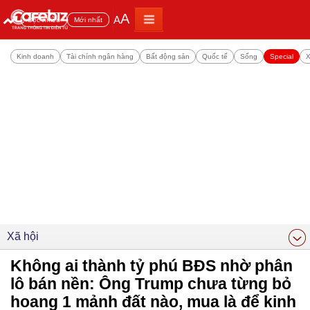
A
A
Đọc nhiều
Mới nhất
Kinh doanh
Tài chính ngân hàng
Bất động sản
Quốc tế
Sống
Special
X
Xã hội
Không ai thành tỷ phú BĐS nhờ phân
lô bán nền: Ông Trump chưa từng bỏ
hoang 1 mảnh đất nào, mua là để kinh