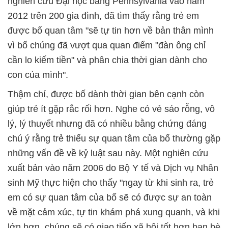
nghiên cứu Đại học bang Pennsylvania vào năm
2012 trên 200 gia đình, đã tìm thấy rằng trẻ em
được bố quan tâm "sẽ tự tin hơn về bản thân mình
vì bố chúng đã vượt qua quan điểm "đàn ông chỉ
cần lo kiếm tiền" và phân chia thời gian dành cho
con của mình".
Thậm chí, được bố dành thời gian bên cạnh còn
giúp trẻ ít gặp rắc rối hơn. Nghe có vẻ sáo rỗng, vô
lý, lý thuyết nhưng đã có nhiều bằng chứng đáng
chú ý rằng trẻ thiếu sự quan tâm của bố thường gặp
những vấn đề về kỷ luật sau này. Một nghiên cứu
xuất bản vào năm 2006 do Bộ Y tế và Dịch vụ Nhân
sinh Mỹ thực hiện cho thấy "ngay từ khi sinh ra, trẻ
em có sự quan tâm của bố sẽ có được sự an toàn
về mặt cảm xúc, tự tin khám phá xung quanh, và khi
lớn hơn, chúng sẽ có giao tiếp xã hội tốt hơn bạn bè