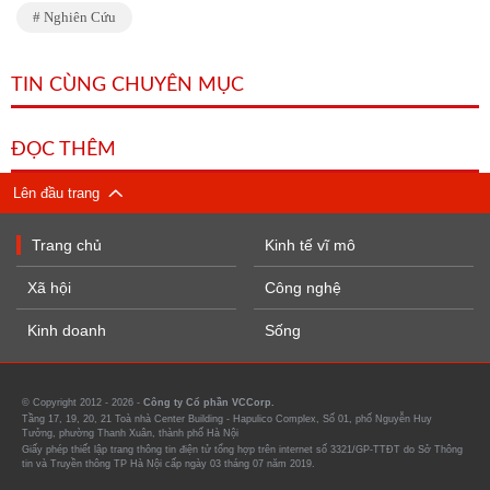
Nghiên Cứu
TIN CÙNG CHUYÊN MỤC
ĐỌC THÊM
Lên đầu trang
Trang chủ
Kinh tế vĩ mô
Xã hội
Công nghệ
Kinh doanh
Sống
© Copyright 2012 - 2026 -
Công ty Cổ phần VCCorp.
Tầng 17, 19, 20, 21 Toà nhà Center Building - Hapulico Complex, Số 01, phố Nguyễn Huy
Tưởng, phường Thanh Xuân, thành phố Hà Nội
Giấy phép thiết lập trang thông tin điện tử tổng hợp trên internet số 3321/GP-TTĐT do Sở Thông
tin và Truyền thông TP Hà Nội cấp ngày 03 tháng 07 năm 2019.