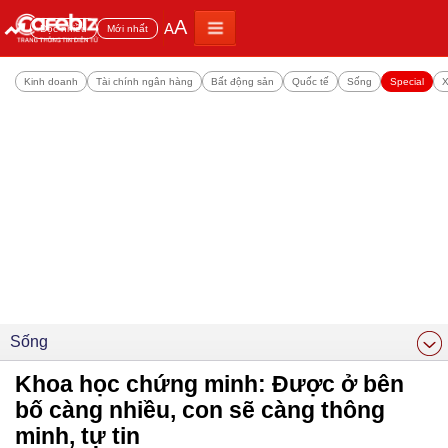
A
A
Đọc nhiều
Mới nhất
Kinh doanh
Tài chính ngân hàng
Bất động sản
Quốc tế
Sống
Special
X
Sống
Khoa học chứng minh: Được ở bên
bố càng nhiều, con sẽ càng thông
minh, tự tin