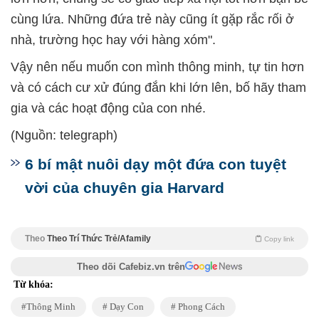
cùng lứa. Những đứa trẻ này cũng ít gặp rắc rối ở
nhà, trường học hay với hàng xóm".
Vậy nên nếu muốn con mình thông minh, tự tin hơn
và có cách cư xử đúng đắn khi lớn lên, bố hãy tham
gia và các hoạt động của con nhé.
(Nguồn: telegraph)
6 bí mật nuôi dạy một đứa con tuyệt
vời của chuyên gia Harvard
Theo
Theo Trí Thức Trẻ/Afamily
Copy link
Theo dõi Cafebiz.vn trên
Từ khóa:
Thông Minh
Dạy Con
Phong Cách