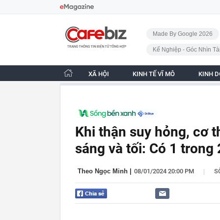
Bỏ qua điều hướng
CafeBiz - Trang chủ
Made By Google 2026
Kế Nghiệp - Góc Nhìn Tà
XÃ HỘI
KINH TẾ VĨ MÔ
KINH 
Khi thận suy hỏng, cơ 
sáng và tối: Có 1 tron
|
Theo Ngọc Minh
|
08/01/2024 20:00 PM
S