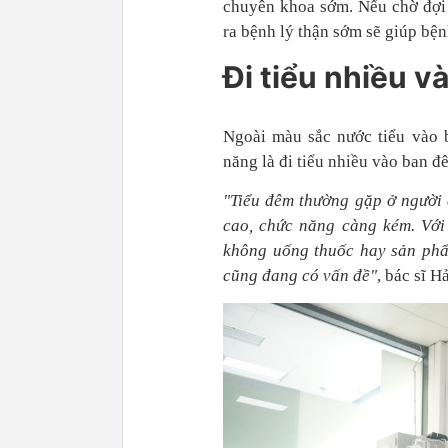
chuyên khoa sớm. Nếu chờ đợi 
ra bệnh lý thận sớm sẽ giúp bệ
Đi tiểu nhiều 
Ngoài màu sắc nước tiểu vào b
năng là đi tiểu nhiều vào ban đ
"Tiểu đêm thường gặp ở người 
cao, chức năng càng kém. Với 
không
uống thuốc hay sản phẩ
cũng đang có vấn đề"
, bác sĩ Hả