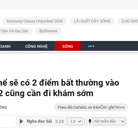
Samsung Galaxy Unpacked 2026
LÃI SUẤT DẬY SÓNG
CHỦ SHO
i Sản Và Gia Sản
BizReview
DOANH
CÔNG NGHỆ
SỐNG
thể sẽ có 2 điểm bất thường vào
g 2 cũng cần đi khám sớm
ỐNG
Theo dõi Cafebiz.vn trên
3:24
Nghe đọc bài