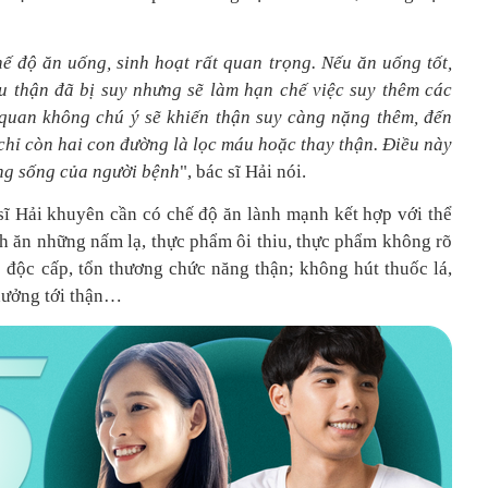
hế độ ăn uống, sinh hoạt rất quan trọng. Nếu ăn uống tốt,
u thận đã bị suy nhưng sẽ làm hạn chế việc suy thêm các
 quan không chú ý sẽ khiến thận suy càng nặng thêm, đến
 chỉ còn hai con đường là lọc máu hoặc thay thận. Điều này
ợng sống của người bệnh
", bác sĩ Hải nói.
sĩ Hải khuyên cần có chế độ ăn lành mạnh kết hợp với thể
nh ăn những nấm lạ, thực phẩm ôi thiu, thực phẩm không rõ
 độc cấp, tổn thương chức năng thận; không hút thuốc lá,
 hưởng tới thận…