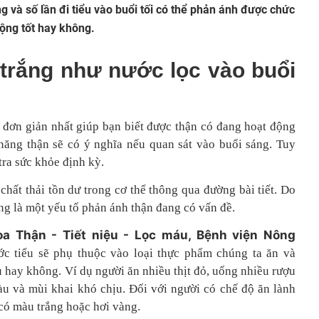
g và số lần đi tiểu vào buổi tối có thể phản ánh được chức
ộng tốt hay không.
trắng như nước lọc vào buổi
 đơn giản nhất giúp bạn biết được thận có đang hoạt động
 năng thận sẽ có ý nghĩa nếu quan sát vào buổi sáng. Tuy
tra sức khỏe định kỳ.
chất thải tồn dư trong cơ thể thông qua đường bài tiết. Do
ng là một yếu tố phản ánh thận đang có vấn đề.
a Thận - Tiết niệu - Lọc máu, Bệnh viện Nông
ớc tiểu sẽ phụ thuộc vào loại thực phẩm chúng ta ăn và
 hay không. Ví dụ người ăn nhiều thịt đỏ, uống nhiều rượu
àu và mùi khai khó chịu. Đối với người có chế độ ăn lành
có màu trắng hoặc hơi vàng.