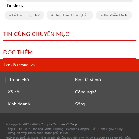
Từ khóa:
Tế Bào Ung Thư
Ung Thư Thực Quản
Hệ Miễn Dịch
TIN CÙNG CHUYÊN MỤC
ĐỌC THÊM
Lên đầu trang
Trang chủ
Kinh tế vĩ mô
Xã hội
Công nghệ
Kinh doanh
Sống
© Copyright 2012 - 2026 -
Công ty Cổ phần VCCorp.
Tầng 17, 19, 20, 21 Toà nhà Center Building - Hapulico Complex, Số 01, phố Nguyễn Huy
Tưởng, phường Thanh Xuân, thành phố Hà Nội
Giấy phép thiết lập trang thông tin điện tử tổng hợp trên internet số 3321/GP-TTĐT do Sở Thông