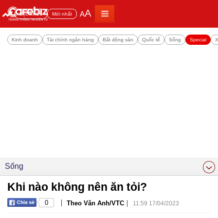
A
A
Đọc nhiều
Mới nhất
Kinh doanh
Tài chính ngân hàng
Bất động sản
Quốc tế
Sống
Special
X
Sống
Khi nào không nên ăn tỏi?
|
|
0
Theo Vân Anh/VTC
11:59 17/04/2023