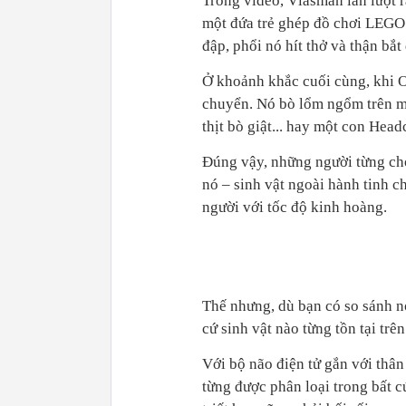
Trong video, Vlasman lần lượt
một đứa trẻ ghép đồ chơi LEGO. 
đập, phổi nó hít thở và thận bắt
Ở khoảnh khắc cuối cùng, khi O
chuyển. Nó bò lổm ngổm trên mặ
thịt bò giật... hay một con Head
Đúng vậy, những người từng chơ
nó – sinh vật ngoài hành tinh c
người với tốc độ kinh hoàng.
Thế nhưng, dù bạn có so sánh n
cứ sinh vật nào từng tồn tại trên
Với bộ não điện tử gắn với thân
từng được phân loại trong bất 