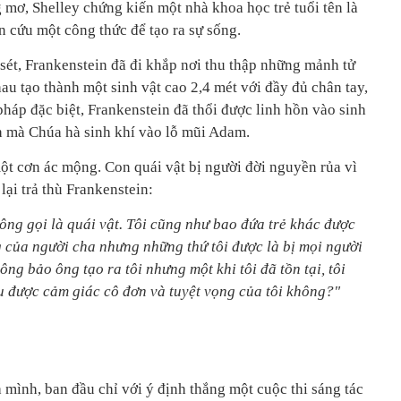
mơ, Shelley chứng kiến một nhà khoa học trẻ tuổi tên là
n cứu một công thức để tạo ra sự sống.
 sét, Frankenstein đã đi khắp nơi thu thập những mảnh tử
hau tạo thành một sinh vật cao 2,4 mét với đầy đủ chân tay,
háp đặc biệt, Frankenstein đã thổi được linh hồn vào sinh
h mà Chúa hà sinh khí vào lỗ mũi Adam.
ột cơn ác mộng. Con quái vật bị người đời nguyền rủa vì
lại trả thù Frankenstein:
ị ông gọi là quái vật. Tôi cũng như bao đứa trẻ khác được
g của người cha nhưng những thứ tôi được là bị mọi người
hông bảo ông tạo ra tôi nhưng một khi tôi đã tồn tại, tôi
u được cảm giác cô đơn và tuyệt vọng của tôi không?"
a mình, ban đầu chỉ với ý định thắng một cuộc thi sáng tác