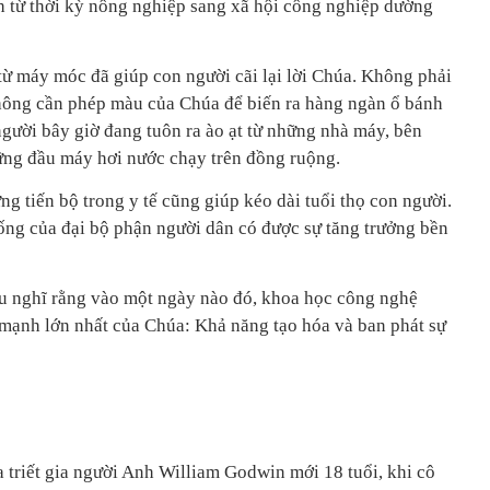
h từ thời kỳ nông nghiệp sang xã hội công nghiệp dường
ừ máy móc đã giúp con người cãi lại lời Chúa. Không phải
hông cần phép màu của Chúa để biến ra hàng ngàn ổ bánh
 người bây giờ đang tuôn ra ào ạt từ những nhà máy, bên
ững đầu máy hơi nước chạy trên đồng ruộng.
ng tiến bộ trong y tế cũng giúp kéo dài tuổi thọ con người.
ống của đại bộ phận người dân có được sự tăng trưởng bền
u nghĩ rằng vào một ngày nào đó, khoa học công nghệ
 mạnh lớn nhất của Chúa: Khả năng tạo hóa và ban phát sự
 triết gia người Anh William Godwin mới 18 tuổi, khi cô