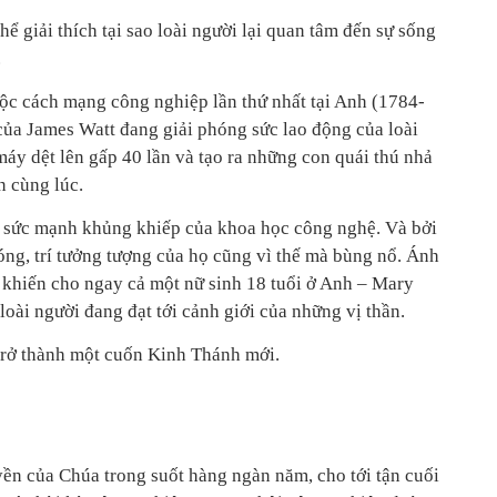
hể giải thích tại sao loài người lại quan tâm đến sự sống
.
uộc cách mạng công nghiệp lần thứ nhất tại Anh (1784-
ủa James Watt đang giải phóng sức lao động của loài
áy dệt lên gấp 40 lần và tạo ra những con quái thú nhả
n cùng lúc.
n sức mạnh khủng khiếp của khoa học công nghệ. Và bởi
óng, trí tưởng tượng của họ cũng vì thế mà bùng nổ. Ánh
khiến cho ngay cả một nữ sinh 18 tuổi ở Anh – Mary
loài người đang đạt tới cảnh giới của những vị thần.
trở thành một cuốn Kinh Thánh mới.
yền của Chúa trong suốt hàng ngàn năm, cho tới tận cuối