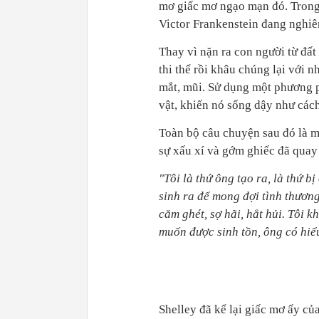
mơ giấc mơ ngạo mạn đó. Trong 
Victor Frankenstein đang nghiê
Thay vì nặn ra con người từ đất
thi thể rồi khâu chúng lại với n
mắt, mũi. Sử dụng một phương p
vật, khiến nó sống dậy như các
Toàn bộ câu chuyện sau đó là m
sự xấu xí và gớm ghiếc đã quay 
"Tôi là thứ ông tạo ra, là thứ b
sinh ra để mong đợi tình thươn
căm ghét, sợ hãi, hắt hủi. Tôi k
muốn được sinh tồn, ông có hiể
Shelley đã kể lại giấc mơ ấy củ