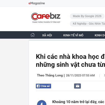
Bỏ qua điều hướng
CafeBiz - Trang chủ
Made By Google 2026
Kế Nghiệp - Góc Nhìn Tà
XÃ HỘI
KINH TẾ VĨ MÔ
KINH 
Khi các nhà khoa học đ
những sinh vật chưa từn
|
Theo Thăng Long
|
28/11/2023 07:53 AM
Khoảng 10 năm trở lại đây, các