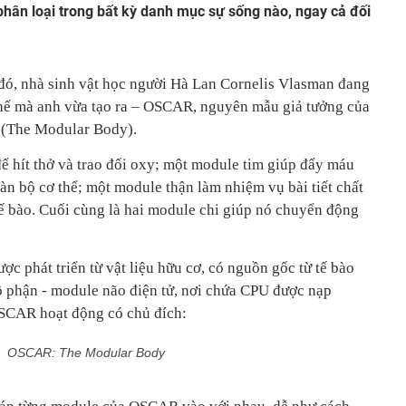
hân loại trong bất kỳ danh mục sự sống nào, ngay cả đối
đó, nhà sinh vật học người Hà Lan Cornelis Vlasman đang
 thể mà anh vừa tạo ra – OSCAR, nguyên mẫu giả tưởng của
 (The Modular Body).
hít thở và trao đổi oxy; một module tim giúp đẩy máu
àn bộ cơ thể; một module thận làm nhiệm vụ bài tiết chất
 tế bào. Cuối cùng là hai module chi giúp nó chuyển động
c phát triển từ vật liệu hữu cơ, có nguồn gốc từ tế bào
ộ phận - module não điện tử, nơi chứa CPU được nạp
OSCAR hoạt động có chủ đích:
OSCAR: The Modular Body