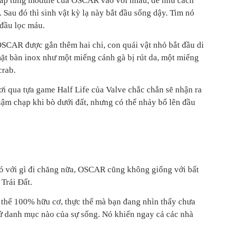
 ráp từng module của OSCAR vào với nhau, dễ như cách
Sau đó thì sinh vật kỳ lạ này bắt đầu sống dậy. Tim nó
 đầu lọc máu.
SCAR được gắn thêm hai chi, con quái vật nhỏ bắt đầu di
t bàn inox như một miếng cánh gà bị rút da, một miếng
crab.
i qua tựa game Half Life của Valve chắc chắn sẽ nhận ra
hậm chạp khi bò dưới đất, nhưng có thể nhảy bổ lên đầu
ó với gì đi chăng nữa,
OSCAR cũng không giống với bất
 Trái Đất.
 thể 100% hữu cơ, t
hực thể mà bạn đang nhìn thấy chưa
cứ danh mục nào của sự sống. Nó khiến ngay cả các nhà