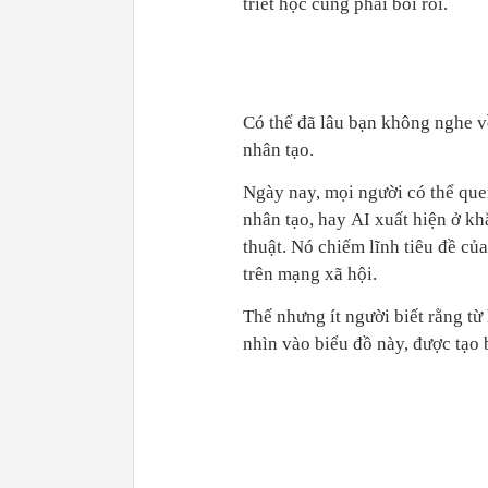
triết học cũng phải bối rối.
Có thể đã lâu bạn không nghe về 
nhân tạo.
Ngày nay, mọi người có thể que
nhân tạo, hay
AI xuất hiện ở kh
thuật. Nó chiếm lĩnh tiêu đề củ
trên mạng xã hội.
Thế nhưng ít người biết rằng từ 
nhìn vào biểu đồ này, được tạo