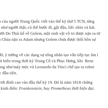
o của người Trung Quốc viết vào thế kỷ thứ 5 TCN, từng
hư người thật, có thể bước đi, gật đầu, liếc nhìn và hát.
ười Do Thái kể về Golem, một sinh vật vô tri được nặn ra từ
ch Chúa nặn ra Adam nhưng Golem chưa được thổi hồn sự
ó, ý
tưởng về các dạng sự sống nhân tạo vẫn tiếp tục âm ỉ
t biến trong thời kỳ Trung Cổ và Phục Hưng, khi
Rene
cũng như máy móc
và
Leonardo da Vinci chế tạo ra
robot
 đầu tiên.
 tới đỉnh cao vào đầu thế kỷ 19. Đó là năm 1818 chứng
 kinh điển:
Frankenstein, hay Prometheus thời hiện đại.