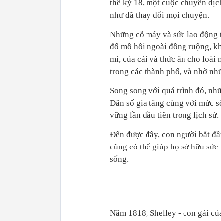
thể kỷ 18, một cuộc chuyển dịc
như đã thay đổi mọi chuyện.
Những cỗ máy và sức lao động t
đổ mồ hôi ngoài đồng ruộng, k
mì, của cải và thức ăn cho loài
trong các thành phố, và nhờ nh
Song song với quá trình đó, nhữ
Dân số gia tăng cùng với mức s
vững lần đầu tiên trong lịch sử.
Đến được đây, con người bắt đầ
cũng có thể giúp họ sở hữu sức
sống.
Năm 1818, Shelley - con gái của