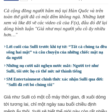
Cả cộng đồng người hâm mộ tại Hàn Quốc và trên
toàn thế giới đã có một đêm không ngủ. Những lượt
xem và like đổ về các video cũ của F(x), đâu đó để lại
dòng bình luận "Giá như mọi người yêu cô ấy nhiều
hơn…"
Lời cuối của Sulli trước khi tự tử: “Tất cả chúng ta đều
sống hai mặt” và câu chuyện của những chiếc mặt nạ
da người
Những nụ cười uất nghẹn nước mắt: Người trẻ như
Sulli, tôi ước họ có thể nức nở thành tiếng
SM Entertainment chính thức xác nhận Sulli qua đời:
"Sulli đã rời bỏ chúng tôi"
Giá như Sulli có một cỗ máy thời gian, đi xuôi dòng
tới tương lai, chỉ một ngày sau buổi chiều định
mệnh ấy thôi, Sulli sẽ biết thế giới này còn rất nhiều