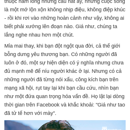
thuộc nằm lòng những câu hát ấy, nhưng cuộc sống
là một mớ lộn xộn không nhịp điệu, không điệp khúc
- rồi khi rơi vào những hoàn cảnh như vậy, không ai
biết phải xướng lên đoạn nào. Giá như, chúng ta
lắng nghe nhau hơn một chút.
Mỉa mai thay, khi bạn đột ngột qua đời, cả thế giới
bỗng dưng yêu thương bạn. Có những người đã
luôn ở đó, một sự hiện diện có ý nghĩa nhưng chưa
đủ mạnh mẽ để níu người khác ở lại. Nhưng có cả
những người đã từng nói xấu, công kích bạn trên
mạng xã hội, rụt tay lại khi bạn cầu cứu, nhìn bạn
như một đứa quan trọng hóa vấn đề. Họ lật lại dòng
thời gian trên Facebook và khắc khoải: "Giá như tao
đã tử tế hơn với mày".