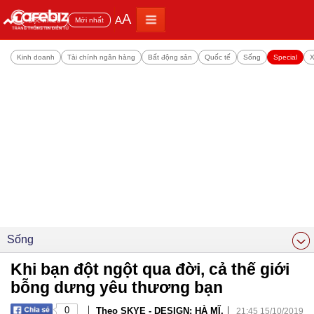
A
A
Đọc nhiều
Mới nhất
Kinh doanh
Tài chính ngân hàng
Bất động sản
Quốc tế
Sống
Special
X
Sống
Khi bạn đột ngột qua đời, cả thế giới
bỗng dưng yêu thương bạn
|
|
0
Theo SKYE - DESIGN: HÀ MĨ,
21:45 15/10/2019