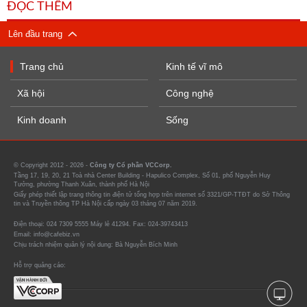
ĐỌC THÊM
Lên đầu trang
Trang chủ
Kinh tế vĩ mô
Xã hội
Công nghệ
Kinh doanh
Sống
© Copyright 2012 - 2026 -
Công ty Cổ phần VCCorp.
Tầng 17, 19, 20, 21 Toà nhà Center Building - Hapulico Complex, Số 01, phố Nguyễn Huy
Tưởng, phường Thanh Xuân, thành phố Hà Nội
Giấy phép thiết lập trang thông tin điện tử tổng hợp trên internet số 3321/GP-TTĐT do Sở Thông
tin và Truyền thông TP Hà Nội cấp ngày 03 tháng 07 năm 2019.
Điện thoại: 024 7309 5555 Máy lẻ 41294. Fax: 024-39743413
Email: info@cafebiz.vn
Chịu trách nhiệm quản lý nội dung: Bà Nguyễn Bích Minh
Hỗ trợ quảng cáo: