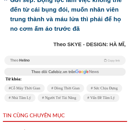
đến từ cái bụng đói, muốn nhân viên
trung thành và máu lửa thì phải để họ
no cơm ấm áo trước đã
Theo SKYE - DESIGN: HÀ MĨ,
Theo
Helino
Copy link
Theo dõi Cafebiz.vn trên
Từ khóa:
Cỗ Máy Thời Gian
Dòng Thời Gian
Sức Chịu Đựng
Nhà Tâm Lý
Người Trẻ Tài Năng
Vấn Đề Tâm Lý
TIN CÙNG CHUYÊN MỤC