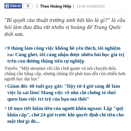
|
|
0
Theo Hoàng Hiệp
10:44 01/09/2019
"Bí quyết của thuật trường sinh bất lão là gì?" là câu
hỏi làm đau đầu rất nhiều vị hoàng đế Trung Quốc
thời xưa.
9 tháng làm công việc không hề yêu thích, tôi nghiệm
ra: Càng ghét, tôi càng nhận được nhiều bài học giá trị
trên con đường thăng tiến sự nghiệp
ViruSs: "Một streamer chỉ cần chơi game và nói chuyện thôi,
chẳng cần bằng cấp, nhưng chúng tôi phải trau dồi còn nhiều hơn
người học đại học"
Giám đốc 40 tuổi gay gắt: "Dậy từ 4 giờ sáng để làm
việc là sai lầm! Mang việc về nhà chỉ chứng tỏ thói
quen làm việc trì trệ của bạn mà thôi"
10 mẹo tiết kiệm tiền của người khôn ngoan: Lập "quỹ
khẩn cấp", chờ 24 giờ trước khi quyết định chi tiền cho
một thứ gì đó...