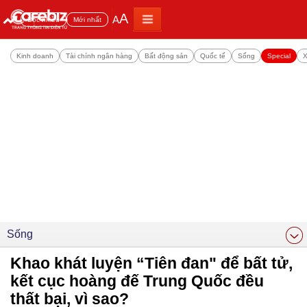
A
A
Đọc nhiều
Mới nhất
Kinh doanh
Tài chính ngân hàng
Bất động sản
Quốc tế
Sống
Special
X
Sống
Khao khát luyện “Tiên đan" để bất tử,
kết cục hoàng đế Trung Quốc đều
thất bại, vì sao?