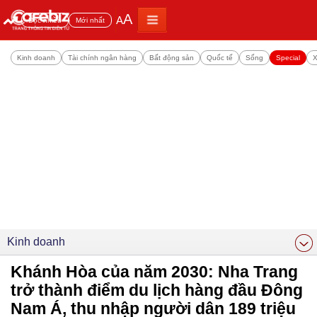
A
A
Đọc nhiều
Mới nhất
Kinh doanh
Tài chính ngân hàng
Bất động sản
Quốc tế
Sống
Special
X
Kinh doanh
Khánh Hòa của năm 2030: Nha Trang
trở thành điểm du lịch hàng đầu Đông
Nam Á, thu nhập người dân 189 triệu