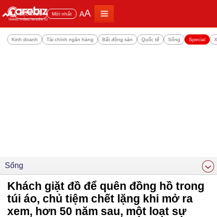
A
A
Đọc nhiều
Mới nhất
Kinh doanh
Tài chính ngân hàng
Bất động sản
Quốc tế
Sống
Special
X
Sống
Khách giặt đồ để quên đồng hồ trong
túi áo, chủ tiệm chết lặng khi mở ra
xem, hơn 50 năm sau, một loạt sự