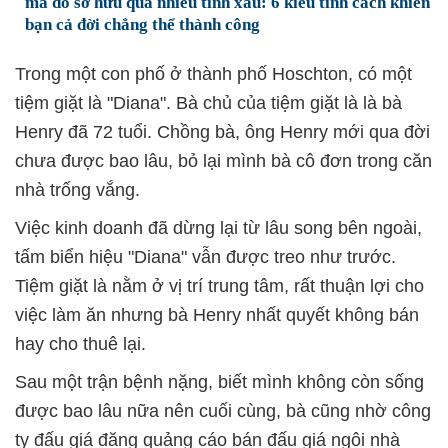
mà do sở hữu quá nhiều tính xấu: 6 kiểu tính cách khiến
bạn cả đời chẳng thể thành công
Trong một con phố ở thành phố Hoschton, có một
tiệm giặt là "Diana". Bà chủ của tiệm giặt là là bà
Henry đã 72 tuổi. Chồng bà, ông Henry mới qua đời
chưa được bao lâu, bỏ lại mình bà cô đơn trong căn
nhà trống vắng.
Việc kinh doanh đã dừng lại từ lâu song bên ngoài,
tấm biển hiệu "Diana" vẫn được treo như trước.
Tiệm giặt là nằm ở vị trí trung tâm, rất thuận lợi cho
việc làm ăn nhưng bà Henry nhất quyết không bán
hay cho thuê lại.
Sau một trận bệnh nặng, biết mình không còn sống
được bao lâu nữa nên cuối cùng, bà cũng nhờ công
ty đấu giá đăng quảng cáo bán đấu giá ngôi nhà