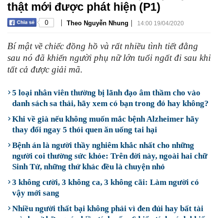
thật mới được phát hiện (P1)
|
|
0
Theo Nguyễn Nhung
14:00 19/04/2020
Bí mật về chiếc đồng hồ và rất nhiều tình tiết đằng
sau nó đã khiến người phụ nữ lớn tuổi ngất đi sau khi
tất cả được giải mã.
5 loại nhân viên thường bị lãnh đạo âm thầm cho vào
danh sách sa thải, hãy xem có bạn trong đó hay không?
Khi về già nếu không muốn mắc bệnh Alzheimer hãy
thay đổi ngay 5 thói quen ăn uống tai hại
Bệnh án là người thầy nghiêm khắc nhất cho những
người coi thường sức khỏe: Trên đời này, ngoài hai chữ
Sinh Tử, những thứ khác đều là chuyện nhỏ
3 không cười, 3 không ca, 3 không cãi: Làm người có
vậy mới sang
Nhiều người thất bại không phải vì đen đủi hay bất tài