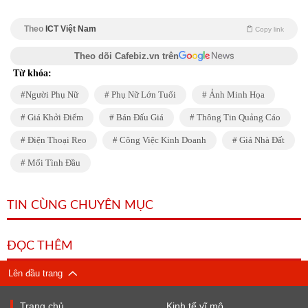
Theo
ICT Việt Nam
Copy link
Theo dõi Cafebiz.vn trên
Từ khóa:
Người Phụ Nữ
Phụ Nữ Lớn Tuổi
Ảnh Minh Họa
Giá Khởi Điểm
Bán Đấu Giá
Thông Tin Quảng Cáo
Điện Thoại Reo
Công Việc Kinh Doanh
Giá Nhà Đất
Mối Tình Đầu
TIN CÙNG CHUYÊN MỤC
ĐỌC THÊM
Lên đầu trang
Trang chủ
Kinh tế vĩ mô