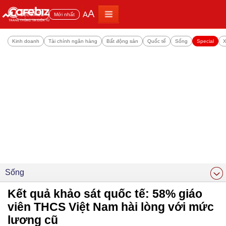
A
A
Đọc nhiều
Mới nhất
Kinh doanh
Tài chính ngân hàng
Bất động sản
Quốc tế
Sống
Special
X
Sống
Kết quả khảo sát quốc tế: 58% giáo
viên THCS Việt Nam hài lòng với mức
lương cũ