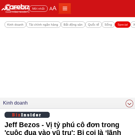
A
A
Đọc nhiều
Mới nhất
Kinh doanh
Tài chính ngân hàng
Bất động sản
Quốc tế
Sống
Special
X
Kinh doanh
Jeff Bezos - Vị tỷ phú cô đơn trong
'cuộc đua vào vũ trụ': Bị coi là ‘lãnh