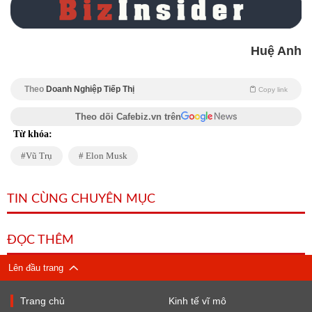
Huệ Anh
Theo
Doanh Nghiệp Tiếp Thị
Copy link
Theo dõi Cafebiz.vn trên
Từ khóa:
Vũ Trụ
Elon Musk
TIN CÙNG CHUYÊN MỤC
ĐỌC THÊM
Lên đầu trang
Trang chủ
Kinh tế vĩ mô