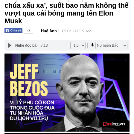
chúa xấu xa’, suốt bao năm không thể
vượt qua cái bóng mang tên Elon
Musk
|
|
0
Huệ Anh
09:06 27/03/2022
Nghe đọc bài
7:13