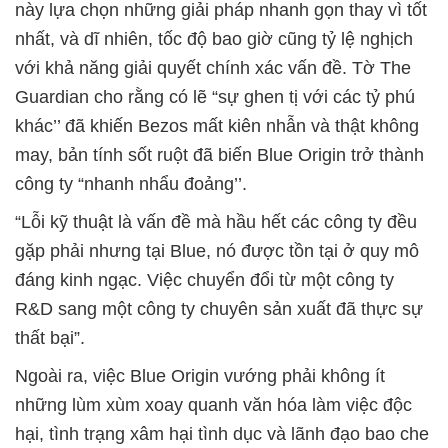
này lựa chọn những giải pháp nhanh gọn thay vì tốt
nhất, và dĩ nhiên, tốc độ bao giờ cũng tỷ lệ nghịch
với khả năng giải quyết chính xác vấn đề. Tờ The
Guardian cho rằng có lẽ “sự ghen tị với các tỷ phú
khác’’ đã khiến Bezos mất kiên nhẫn và thật không
may, bản tính sốt ruột đã biến Blue Origin trở thành
công ty “nhanh nhẩu đoảng’’.
“Lỗi kỹ thuật là vấn đề mà hầu hết các công ty đều
gặp phải nhưng tại Blue, nó được tồn tại ở quy mô
đáng kinh ngạc. Việc chuyển đổi từ một công ty
R&D sang một công ty chuyên sản xuất đã thực sự
thất bại”.
Ngoài ra, việc Blue Origin vướng phải không ít
những lùm xùm xoay quanh văn hóa làm việc độc
hại, tình trạng xâm hại tình dục và lãnh đạo bao che