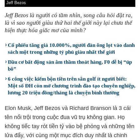
Jeff Bezos
Jeff Bezos là người có tầm nhìn, song câu hỏi đặt ra,
là vì sao người giàu thứ hai thế giới này lại chưa thể
hiện thực hóa giấc mơ của mình?
Cổ phiếu tăng giá 10.000%, người đàn ông lọt vào danh
sách một trong những tỷ phú giàu nhất thế giới
Đầu cơ bất động sản âm thầm thoát hàng, F0 dễ bị “úp
bô”
6 công việc kiếm bộn tiền trên sân golf ít người biết:
Một số ĐH còn mở chương trình đào tạo chuyên nghiệp,
lương 20 triệu đồng/tháng là chuyện bình thường
Elon Musk, Jeff Bezos và Richard Branson là 3 cái
tên nổi trội trong cuộc đua vũ trụ không gian. Họ
không tiếc tay rót tiền tỷ vào bệ phóng và những tên
lửa đẩy, với cùng một mục đích duy nhất là chinh