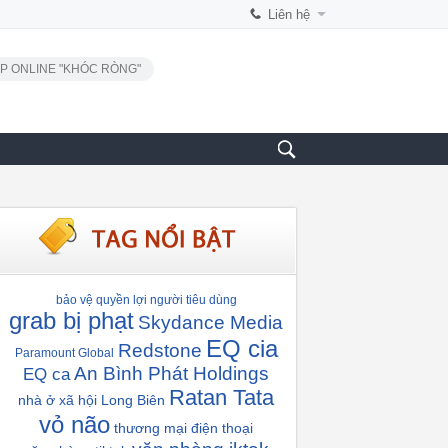
Liên hệ
P ONLINE "KHÓC RÒNG"
bảo vệ quyền lợi người tiêu dùng
grab bị phạt
Skydance Media
EQ cia
Redstone
Paramount Global
An Bình Phát Holdings
EQ ca
Ratan Tata
nhà ở xã hội Long Biên
vỏ não
thương mại điện thoại