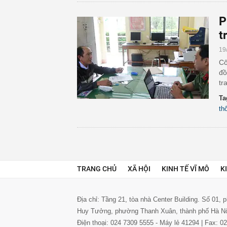
P
t
19
Cô
đồ
tr
Ta
th
TRANG CHỦ
XÃ HỘI
KINH TẾ VĨ MÔ
K
Địa chỉ: Tầng 21, tòa nhà Center Building. Số 01,
Huy Tưởng, phường Thanh Xuân, thành phố Hà N
Điện thoại: 024 7309 5555 - Máy lẻ 41294 | Fax: 