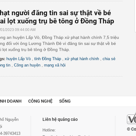
hạt người đăng tin sai sự thật về bé
rai lọt xuống trụ bê tông ở Đồng Tháp
/01/2023 09:44:00 AM
ng an huyện Lấp Vò, Đồng Tháp xử phạt hành chính 7,5 triệu
ng đối với ông Lương Thành Đê vì đăng tin sai sự thật về bé
ai lọt xuống trụ bê tông ở Đồng Tháp.
,
,
,
gs:
huyện Lấp Vò
tỉnh Đồng Tháp
xử phạt hành chính
chia sẻ
,
,
ông tin
Công an huyện
mạng xã hội
INH DOANH
CÔNG NGHỆ
SỐNG
Liên hệ quảng cáo
 phố Nguyễn
ội
© Co
Hotline:
024-39743413