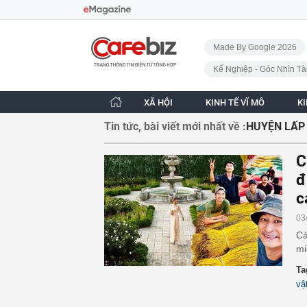
Bỏ qua điều hướng
CafeBiz - Trang chủ
Made By Google 2026
Kế Nghiệp - Góc Nhìn Tà
XÃ HỘI
KINH TẾ VĨ MÔ
K
Tin tức, bài viết mới nhất về :
HUYỆN LẤP
C
đ
c
03
Cá
mi
Ta
vậ