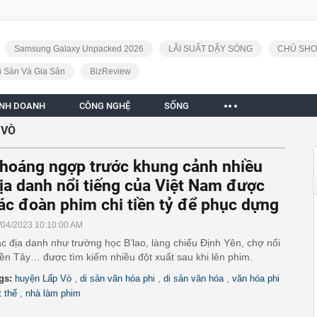
Samsung Galaxy Unpacked 2026
LÃI SUẤT DẬY SÓNG
CHỦ SHO
i Sản Và Gia Sản
BizReview
INH DOANH
CÔNG NGHỆ
SỐNG
 VÒ
hoáng ngợp trước khung cảnh nhiều
ịa danh nổi tiếng của Việt Nam được
ác đoàn phim chi tiền tỷ để phục dựng
/04/2023 10:10:00 AM
c địa danh như trường học B’lao, làng chiếu Định Yên, chợ nổi
ền Tây… được tìm kiếm nhiều đột xuất sau khi lên phim.
,
,
,
gs:
huyện Lấp Vò
di sản văn hóa phi
di sản văn hóa
văn hóa phi
,
t thể
nhà làm phim