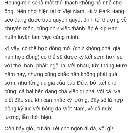
Heung-min sẽ là một thử thách không hề nhỏ cho
ông. Nên nhớ hiện tại ở Việt Nam, HLV Park Hang-
seo đang được trao quyền quyết định tối thượng về
chuyên môn, cũng như việc thành lập ê kíp Ban
huấn luyện làm việc cùng mình.
Vì vậy, có thể hợp đồng mới (chứ không phải gia
hạn hợp đồng) có thể sẽ được ký kết sớm hơn so
với thời hạn "phải" ngồi lại với nhau, tức tháng Mười
năm nay, nhưng cũng chắc hẳn không phải quá
sớm, như lời giục giã của bầu Đức, bởi xét cho
cùng, cả hai bên đang chả việc gì phải vội cả. Và
biết đâu sau khi cân nhắc kỹ lưỡng, đấy sẽ là hợp
đồng kỷ lục với bóng đá Việt Nam, về cả mức
lương, lẫn thời hiệu.
Còn bây giờ, cứ ăn Tết cho ngon đi đã, vội gì!