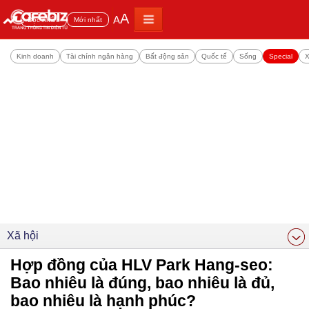
A
A
Đọc nhiều
Mới nhất
Kinh doanh
Tài chính ngân hàng
Bất động sản
Quốc tế
Sống
Special
X
Xã hội
Hợp đồng của HLV Park Hang-seo:
Bao nhiêu là đúng, bao nhiêu là đủ,
bao nhiêu là hạnh phúc?