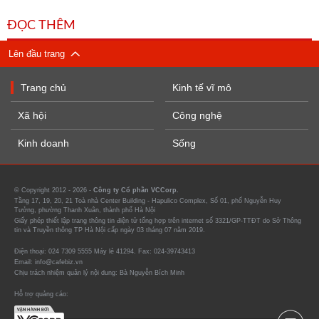
ĐỌC THÊM
Lên đầu trang
Trang chủ
Kinh tế vĩ mô
Xã hội
Công nghệ
Kinh doanh
Sống
© Copyright 2012 - 2026 -
Công ty Cổ phần VCCorp.
Tầng 17, 19, 20, 21 Toà nhà Center Building - Hapulico Complex, Số 01, phố Nguyễn Huy
Tưởng, phường Thanh Xuân, thành phố Hà Nội
Giấy phép thiết lập trang thông tin điện tử tổng hợp trên internet số 3321/GP-TTĐT do Sở Thông
tin và Truyền thông TP Hà Nội cấp ngày 03 tháng 07 năm 2019.
Điện thoại: 024 7309 5555 Máy lẻ 41294. Fax: 024-39743413
Email: info@cafebiz.vn
Chịu trách nhiệm quản lý nội dung: Bà Nguyễn Bích Minh
Hỗ trợ quảng cáo: