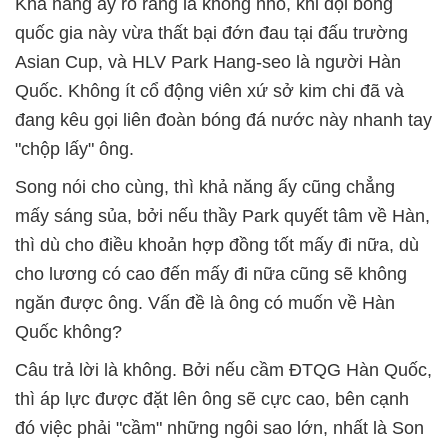
Khả năng ấy rõ ràng là không nhỏ, khi đội bóng
quốc gia này vừa thất bại đớn đau tại đấu trường
Asian Cup, và HLV Park Hang-seo là người Hàn
Quốc. Không ít cổ động viên xứ sở kim chi đã và
đang kêu gọi liên đoàn bóng đá nước này nhanh tay
"chộp lấy" ông.
Song nói cho cùng, thì khả năng ấy cũng chẳng
mấy sáng sủa, bởi nếu thầy Park quyết tâm về Hàn,
thì dù cho điều khoản hợp đồng tốt mấy đi nữa, dù
cho lương có cao đến mấy đi nữa cũng sẽ không
ngăn được ông. Vấn đề là ông có muốn về Hàn
Quốc không?
Câu trả lời là không. Bởi nếu cầm ĐTQG Hàn Quốc,
thì áp lực được đặt lên ông sẽ cực cao, bên cạnh
đó việc phải "cầm" những ngôi sao lớn, nhất là Son