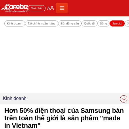
A
A
Đọc nhiều
Mới nhất
Kinh doanh
Tài chính ngân hàng
Bất động sản
Quốc tế
Sống
Special
X
Kinh doanh
Hơn 50% điện thoại của Samsung bán
trên toàn thế giới là sản phẩm "made
in Vietnam"