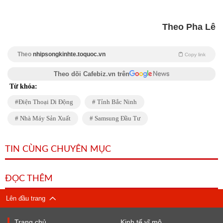
Theo Pha Lê
Theo
nhipsongkinhte.toquoc.vn
Copy link
Theo dõi Cafebiz.vn trên
Từ khóa:
Điện Thoại Di Động
Tỉnh Bắc Ninh
Nhà Máy Sản Xuất
Samsung Đầu Tư
TIN CÙNG CHUYÊN MỤC
ĐỌC THÊM
Lên đầu trang
Trang chủ
Kinh tế vĩ mô