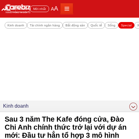
A
A
Đọc nhiều
Mới nhất
Kinh doanh
Tài chính ngân hàng
Bất động sản
Quốc tế
Sống
Special
X
Kinh doanh
Sau 3 năm The Kafe đóng cửa, Đào
Chi Anh chính thức trở lại với dự án
mới: Đầu tư hẳn tổ hợp 3 mô hình