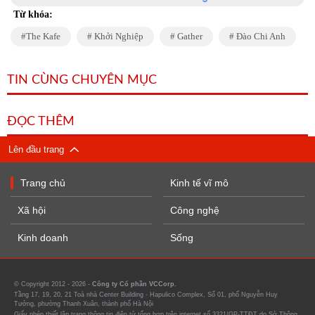
Từ khóa:
The Kafe
Khởi Nghiệp
Gather
Đào Chi Anh
TIN CÙNG CHUYÊN MỤC
ĐỌC THÊM
Lên đầu trang
Trang chủ
Kinh tế vĩ mô
Xã hội
Công nghệ
Kinh doanh
Sống
© Copyright 2012 - 2026 -
Công ty Cổ phần VCCorp.
Tầng 17, 19, 20, 21 Toà nhà Center Building - Hapulico Complex, Số 01, phố Nguyễn Huy
Tưởng, phường Thanh Xuân, thành phố Hà Nội
Giấy phép thiết lập trang thông tin điện tử tổng hợp trên internet số 3321/GP-TTĐT do Sở Thông