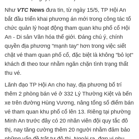
Như
VTC
News
đưa tin, từ ngày 15/5, TP Hội An
bắt đầu triển khai phương án mới trong công tác tổ
chức quản lý hoạt động tham quan khu phố cổ Hội
An - Di sản Văn hóa thế giới. Đáng chú ý, chính
quyền địa phương "mạnh tay" hơn trong việc siết
chặt vé tham quan phố cổ, đặc biệt là không "bỏ lọt"
khách đi theo tour nhằm ngăn chặn tình trạng thất
thu vé.
Lãnh đạo TP Hội An cho hay, địa phương bố trí
thêm 2 phòng bán vé ở 332 Lý Thường Kiệt và bến
xe trên đường Hùng Vương, nâng tổng số điểm bán
vé tham quan khu phố cổ lên 13. Riêng tại phường
Minh An trước đây có 20 nhân viên đội quy tắc đô
thị, nay tăng cường thêm 20 người nhằm đảm bảo
những vấn đề trật tự đô thị. Ngoài ra, đơn vị phụ