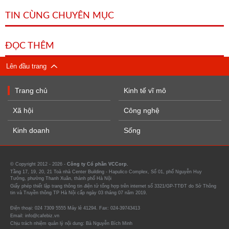
TIN CÙNG CHUYÊN MỤC
ĐỌC THÊM
Lên đầu trang
Trang chủ
Kinh tế vĩ mô
Xã hội
Công nghệ
Kinh doanh
Sống
© Copyright 2012 - 2026 -
Công ty Cổ phần VCCorp.
Tầng 17, 19, 20, 21 Toà nhà Center Building - Hapulico Complex, Số 01, phố Nguyễn Huy
Tưởng, phường Thanh Xuân, thành phố Hà Nội
Giấy phép thiết lập trang thông tin điện tử tổng hợp trên internet số 3321/GP-TTĐT do Sở Thông
tin và Truyền thông TP Hà Nội cấp ngày 03 tháng 07 năm 2019.
Điện thoại: 024 7309 5555 Máy lẻ 41294. Fax: 024-39743413
Email: info@cafebiz.vn
Chịu trách nhiệm quản lý nội dung: Bà Nguyễn Bích Minh