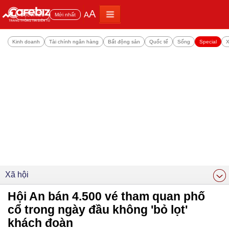
A
A
Đọc nhiều
Mới nhất
Kinh doanh
Tài chính ngân hàng
Bất động sản
Quốc tế
Sống
Special
X
Xã hội
Hội An bán 4.500 vé tham quan phố
cổ trong ngày đầu không 'bỏ lọt'
khách đoàn