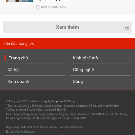
16:00 05/04/2023
Xem thêm
Lên đầu trang
Trang chủ
Kinh tế vĩ mô
Xã hội
Công nghệ
Kinh doanh
Sống
© Copyright 2012 - 2026 -
Công ty Cổ phần VCCorp.
Tầng 17, 19, 20, 21 Toà nhà Center Building - Hapulico Complex, Số 01, phố Nguyễn Huy
Tưởng, phường Thanh Xuân, thành phố Hà Nội
Giấy phép thiết lập trang thông tin điện tử tổng hợp trên internet số 3321/GP-TTĐT do Sở Thông
tin và Truyền thông TP Hà Nội cấp ngày 03 tháng 07 năm 2019.
Điện thoại: 024 7309 5555 Máy lẻ 41294. Fax: 024-39743413
Email: info@cafebiz.vn