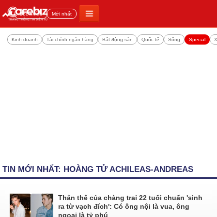
Đọc nhiều
Mới nhất
Kinh doanh
Tài chính ngân hàng
Bất động sản
Quốc tế
Sống
Special
X
TIN MỚI NHẤT: HOÀNG TỬ ACHILEAS-ANDREAS
Thân thế của chàng trai 22 tuổi chuẩn 'sinh
ra từ vạch đích': Có ông nội là vua, ông
ngoại là tỷ phú