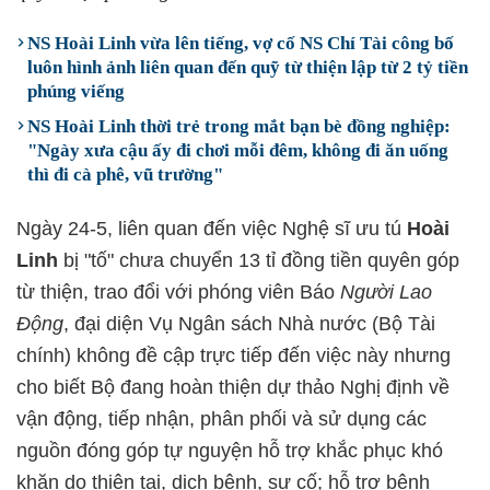
NS Hoài Linh vừa lên tiếng, vợ cố NS Chí Tài công bố
luôn hình ảnh liên quan đến quỹ từ thiện lập từ 2 tỷ tiền
phúng viếng
NS Hoài Linh thời trẻ trong mắt bạn bè đồng nghiệp:
"Ngày xưa cậu ấy đi chơi mỗi đêm, không đi ăn uống
thì đi cà phê, vũ trường"
Ngày 24-5, liên quan đến việc Nghệ sĩ ưu tú
Hoài
Linh
bị "tố" chưa chuyển 13 tỉ đồng tiền quyên góp
từ thiện, trao đổi với phóng viên Báo
Người Lao
Động
, đại diện Vụ Ngân sách Nhà nước (Bộ Tài
chính) không đề cập trực tiếp đến việc này nhưng
cho biết Bộ đang hoàn thiện dự thảo Nghị định về
vận động, tiếp nhận, phân phối và sử dụng các
nguồn đóng góp tự nguyện hỗ trợ khắc phục khó
khăn do thiên tai, dịch bệnh, sự cố; hỗ trợ bệnh