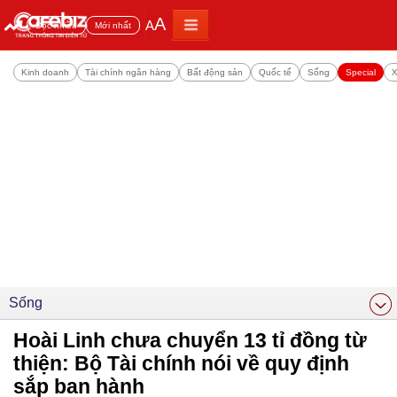
A
A
Đọc nhiều
Mới nhất
Kinh doanh
Tài chính ngân hàng
Bất động sản
Quốc tế
Sống
Special
X
Sống
Hoài Linh chưa chuyển 13 tỉ đồng từ
thiện: Bộ Tài chính nói về quy định
sắp ban hành