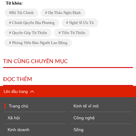
Từ khóa:
Bộ Tài Chính
Dự Thảo Nghị Định
Chính Quyền Địa Phương
Nghệ Sĩ Ưu Tú
Quyên Góp Từ Thiện
Tiền Từ Thiện
Phóng Viên Báo Người Lao Động
TIN CÙNG CHUYÊN MỤC
ĐỌC THÊM
Lên đầu trang
Trang chủ
Kinh tế vĩ mô
Xã hội
Công nghệ
Kinh doanh
Sống