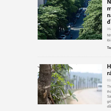
N
m
n
đ
06
Nh
lỏ
Ta
H
r
02
Th
th
Sà
gi
dẫ