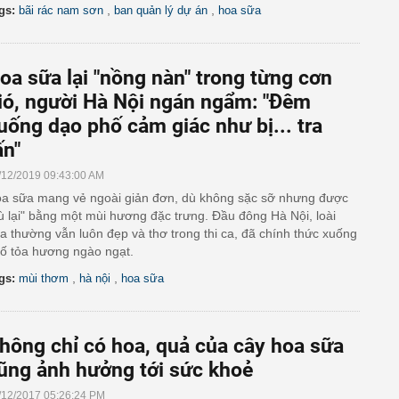
,
,
gs:
bãi rác nam sơn
ban quản lý dự án
hoa sữa
oa sữa lại "nồng nàn" trong từng cơn
ió, người Hà Nội ngán ngẩm: "Đêm
uống dạo phố cảm giác như bị... tra
ấn"
/12/2019 09:43:00 AM
a sữa mang vẻ ngoài giản đơn, dù không sặc sỡ nhưng được
ù lại" bằng một mùi hương đặc trưng. Đầu đông Hà Nội, loài
a thường vẫn luôn đẹp và thơ trong thi ca, đã chính thức xuống
ố tỏa hương ngào ngạt.
,
,
gs:
mùi thơm
hà nội
hoa sữa
hông chỉ có hoa, quả của cây hoa sữa
ũng ảnh hưởng tới sức khoẻ
/12/2017 05:26:24 PM