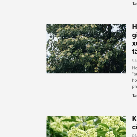
Ta
H
g
x
t
01
Ho
"b
ho
ph
Ta
K
c
04