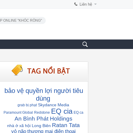
Liên hệ
P ONLINE "KHÓC RÒNG"
bảo vệ quyền lợi người tiêu
dùng
Skydance Media
grab bị phạt
EQ cia
Paramount Global
Redstone
EQ ca
An Bình Phát Holdings
Ratan Tata
nhà ở xã hội Long Biên
vỏ não
thương mại điện thoại