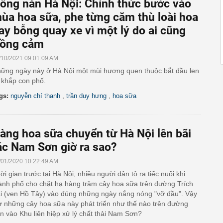
ồng nàn Hà Nội: Chính thức bước vào
ùa hoa sữa, phe từng căm thù loài hoa
ay bỗng quay xe vì một lý do ai cũng
ồng cảm
/10/2021 09:01:09 AM
ững ngày này ở Hà Nội một mùi hương quen thuộc bắt đầu len
i khắp con phố.
,
,
gs:
nguyễn chí thanh
trần duy hưng
hoa sữa
àng hoa sữa chuyển từ Hà Nội lên bãi
ác Nam Sơn giờ ra sao?
/01/2020 10:22:49 AM
ời gian trước tại Hà Nội, nhiều người dân tỏ ra tiếc nuối khi
ành phố cho chặt hạ hàng trăm cây hoa sữa trên đường Trích
i (ven Hồ Tây) vào đúng những ngày nắng nóng "vỡ đầu". Vậy
ờ những cây hoa sữa này phát triển như thế nào trên đường
n vào Khu liên hiệp xử lý chất thải Nam Sơn?