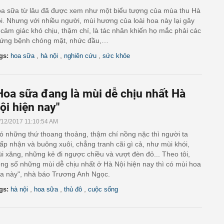
a sữa từ lâu đã được xem như một biểu tượng của mùa thu Hà
i. Nhưng với nhiều người, mùi hương của loài hoa này lại gây
 cảm giác khó chịu, thậm chí, là tác nhân khiến họ mắc phải các
ứng bệnh chóng mặt, nhức đầu,…
,
,
,
gs:
hoa sữa
hà nội
nghiên cứu
sức khỏe
Hoa sữa đang là mùi dễ chịu nhất Hà
ội hiện nay"
/12/2017 11:10:54 AM
ó những thứ thoang thoảng, thậm chí nồng nặc thì người ta
ấp nhận và buông xuôi, chẳng tranh cãi gì cả, như mùi khói,
i xăng, những kẻ đi ngược chiều và vượt đèn đỏ... Theo tôi,
ong số những mùi dễ chịu nhất ở Hà Nội hiện nay thì có mùi hoa
a này", nhà báo Trương Anh Ngọc.
,
,
,
gs:
hà nội
hoa sữa
thủ đô
cuộc sống