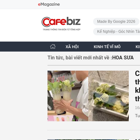
Bỏ qua điều hướng
CafeBiz - Trang chủ
Made By Google 2026
Kế Nghiệp - Góc Nhìn Tà
XÃ HỘI
KINH TẾ VĨ MÔ
K
Tin tức, bài viết mới nhất về :
HOA SƯA
C
t
k
t
16
Tu