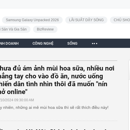
Samsung Galaxy Unpacked 2026
LÃI SUẤT DẬY SÓNG
CHỦ SHO
i Sản Và Gia Sản
BizReview
INH DOANH
CÔNG NGHỆ
SỐNG
hưa đủ ám ảnh mùi hoa sữa, nhiều nơi
hẳng tay cho vào đồ ăn, nước uống
hiến dân tình nhìn thôi đã muốn "nín
hở online"
/10/2024 09:30:00 AM
y nhiên, những ai mê mùi hoa sữa thì sẽ rất thích điều này!