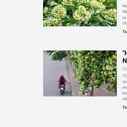
Ho
Nộ
ra
ch
Ta
"
N
02
"C
ch
mù
tr
sữ
Ta