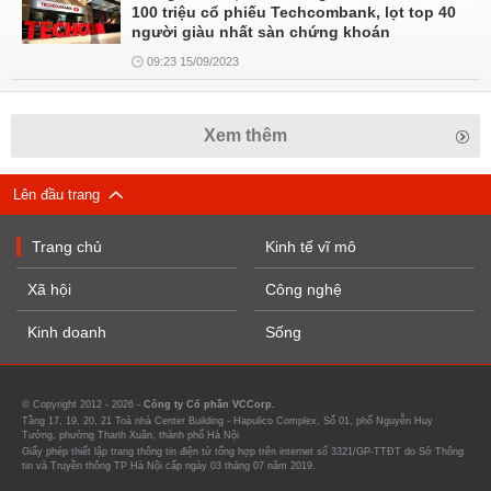
100 triệu cổ phiếu Techcombank, lọt top 40
người giàu nhất sàn chứng khoán
09:23 15/09/2023
Xem thêm
Lên đầu trang
Trang chủ
Kinh tế vĩ mô
Xã hội
Công nghệ
Kinh doanh
Sống
© Copyright 2012 - 2026 -
Công ty Cổ phần VCCorp.
Tầng 17, 19, 20, 21 Toà nhà Center Building - Hapulico Complex, Số 01, phố Nguyễn Huy
Tưởng, phường Thanh Xuân, thành phố Hà Nội
Giấy phép thiết lập trang thông tin điện tử tổng hợp trên internet số 3321/GP-TTĐT do Sở Thông
tin và Truyền thông TP Hà Nội cấp ngày 03 tháng 07 năm 2019.