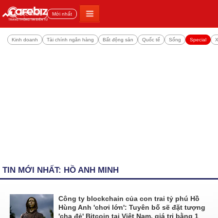
Đọc nhiều
Mới nhất
Kinh doanh
Tài chính ngân hàng
Bất động sản
Quốc tế
Sống
Special
X
TIN MỚI NHẤT: HỒ ANH MINH
Công ty blockchain của con trai tỷ phú Hồ
Hùng Anh 'chơi lớn': Tuyên bố sẽ đặt tượng
'cha đẻ' Bitcoin tại Việt Nam, giá trị bằng 1