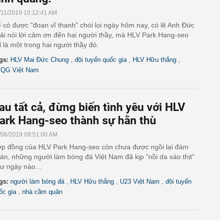
/11/2019 10:12:41 AM
 có được "đoạn vĩ thanh" chói lọi ngày hôm nay, có lẽ Anh Đức
ải nói lời cảm ơn đến hai người thầy, mà HLV Park Hang-seo
ỉ là một trong hai người thầy đó.
,
,
,
gs:
HLV Mai Đức Chung
đội tuyển quốc gia
HLV Hữu thắng
QG Việt Nam
au tất cả, đừng biến tình yêu với HLV
ark Hang-seo thành sự hằn thù
/06/2019 09:51:00 AM
p đồng của HLV Park Hang-seo còn chưa được ngồi lại đàm
án, những người làm bóng đá Việt Nam đã kịp "nồi da xáo thịt"
ư ngày nào...
,
,
,
gs:
người làm bóng đá
HLV Hữu thắng
U23 Việt Nam
đội tuyển
,
ốc gia
nhà cầm quân