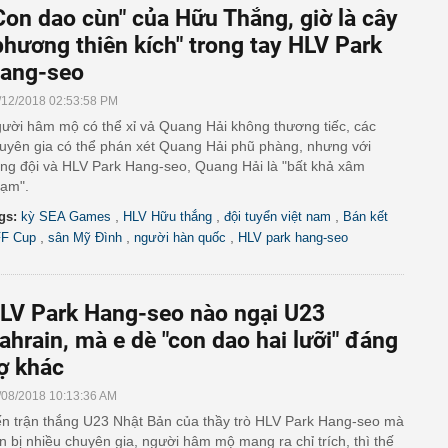
Con dao cùn" của Hữu Thắng, giờ là cây
phương thiên kích" trong tay HLV Park
ang-seo
/12/2018 02:53:58 PM
ười hâm mộ có thể xỉ vả Quang Hải không thương tiếc, các
uyên gia có thể phán xét Quang Hải phũ phàng, nhưng với
ng đội và HLV Park Hang-seo, Quang Hải là "bất khả xâm
ạm".
,
,
,
gs:
kỳ SEA Games
HLV Hữu thắng
đội tuyển việt nam
Bán kết
,
,
,
F Cup
sân Mỹ Đình
người hàn quốc
HLV park hang-seo
LV Park Hang-seo nào ngại U23
ahrain, mà e dè "con dao hai lưỡi" đáng
ợ khác
/08/2018 10:13:36 AM
n trận thắng U23 Nhật Bản của thầy trò HLV Park Hang-seo mà
n bị nhiều chuyên gia, người hâm mộ mang ra chỉ trích, thì thế