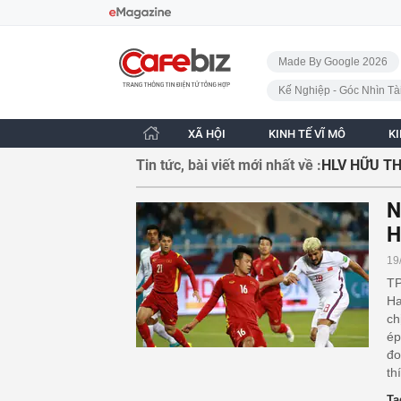
Bỏ qua điều hướng
CafeBiz - Trang chủ
Made By Google 2026
Kế Nghiệp - Góc Nhìn Tà
XÃ HỘI
KINH TẾ VĨ MÔ
K
Tin tức, bài viết mới nhất về :
HLV HỮU T
N
H
19
TP
Ha
ch
ép
đo
th
Ta