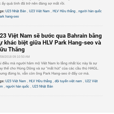
c ấy quả tình đã trở nên đáng sợ mất rồi.
,
,
,
gs:
U23 Nhật Bản
U23 Việt Nam
HLV Hữu thắng
người hàn quốc
ark hang-seo
23 Việt Nam sẽ bước qua Bahrain bằng
ự khác biệt giữa HLV Park Hang-seo và
ữu Thắng
/08/2018 09:10:50 AM
i điều mà người hâm mộ Việt Nam lo lắng nhất lúc này là sự
ay thế cho Hùng Dũng và sự "mất hút" của các cầu thủ HAGL.
ưng đừng lo, vẫn còn ông Park Hang-seo ở đấy cơ mà.
,
,
,
gs:
U23 Việt Nam
HLV Hữu thắng
đội tuyển việt nam
U22 Việt
,
,
am
người hàn quốc
U23 Nhật Bản