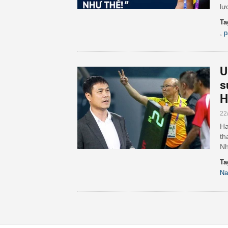
lự
Ta
,
p
U
s
H
22
Ha
th
Nh
Ta
N