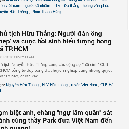
,
,
,
,
yển việt nam
người kế nhiệm
HLV Hữu thắng
hoàng văn phúc
,
uyễn Hữu Thắng
Phan Thanh Hùng
hủ tịch Hữu Thắng: Người đàn ông
thép' và cuộc hồi sinh biểu tượng bóng
á TP.HCM
/01/2020 08:42:00 PM
ủ tịch Nguyễn Hữu Thắng cùng các cộng sự "hồi sinh" CLB
.HCM bằng tư duy bóng đá chuyên nghiệp cùng những quyết
nh táo bạo, chính xác.
,
,
,
gs:
Nguyễn Hữu Thắng
HLV Hữu thắng
tuyển Việt Nam
CLB Hà
i
ạm biệt anh, chàng "ngự lâm quân" sát
ánh cùng thầy Park đưa Việt Nam đến
inh quang!