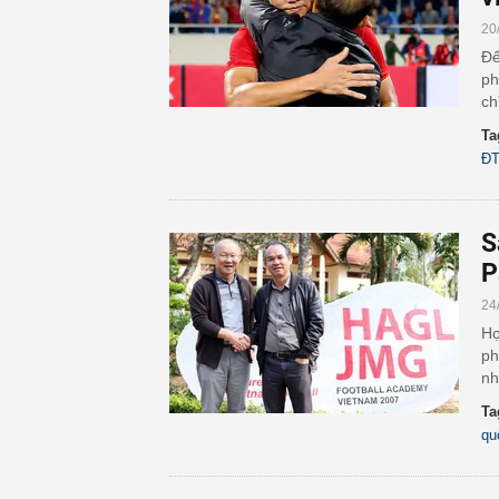
20
Để
ph
ch
Ta
ĐT
S
P
24
Hợ
ph
nh
Ta
qu