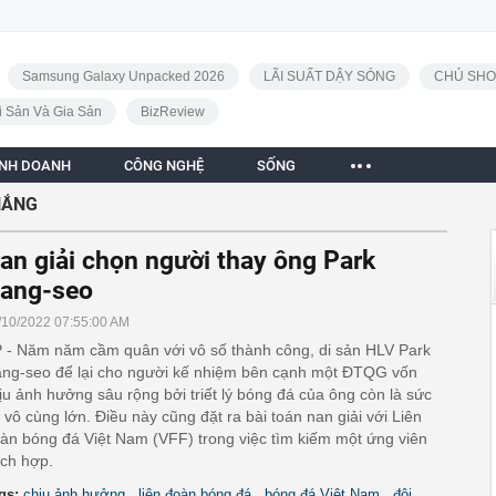
Samsung Galaxy Unpacked 2026
LÃI SUẤT DẬY SÓNG
CHỦ SHO
i Sản Và Gia Sản
BizReview
INH DOANH
CÔNG NGHỆ
SỐNG
HẮNG
an giải chọn người thay ông Park
ang-seo
/10/2022 07:55:00 AM
 - Năm năm cầm quân với vô số thành công, di sản HLV Park
ng-seo để lại cho người kế nhiệm bên cạnh một ĐTQG vốn
ịu ảnh hưởng sâu rộng bởi triết lý bóng đá của ông còn là sức
 vô cùng lớn. Điều này cũng đặt ra bài toán nan giải với Liên
àn bóng đá Việt Nam (VFF) trong việc tìm kiếm một ứng viên
ích hợp.
,
,
,
gs:
chịu ảnh hưởng
liên đoàn bóng đá
bóng đá Việt Nam
đội