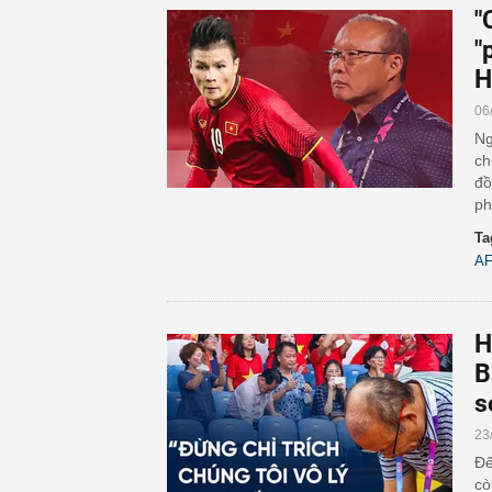
"
"
H
06
Ng
ch
đồ
ph
Ta
AF
H
B
s
23
Đế
cò