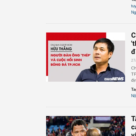
tu
Ng
C
'
đ
27
Ch
TP
đị
Ta
Nộ
T
c
v