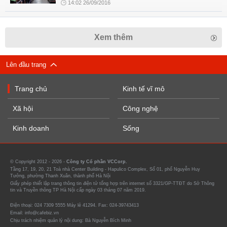
14:02 26/09/2016
Xem thêm
Lên đầu trang
Trang chủ
Kinh tế vĩ mô
Xã hội
Công nghệ
Kinh doanh
Sống
© Copyright 2012 - 2026 -
Công ty Cổ phần VCCorp.
Tầng 17, 19, 20, 21 Toà nhà Center Building - Hapulico Complex, Số 01, phố Nguyễn Huy
Tưởng, phường Thanh Xuân, thành phố Hà Nội
Giấy phép thiết lập trang thông tin điện tử tổng hợp trên internet số 3321/GP-TTĐT do Sở Thông
tin và Truyền thông TP Hà Nội cấp ngày 03 tháng 07 năm 2019.
Điện thoại: 024 7309 5555 Máy lẻ 41294. Fax: 024-39743413
Email: info@cafebiz.vn
Chịu trách nhiệm quản lý nội dung: Bà Nguyễn Bích Minh