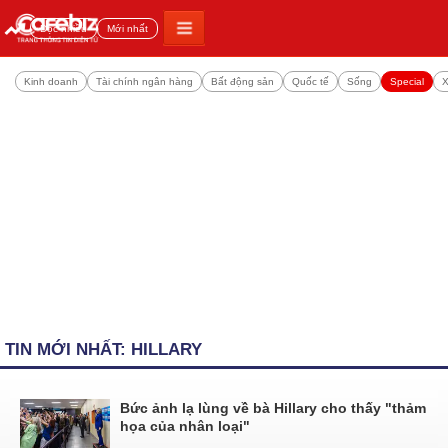
Đọc nhiều
Mới nhất
Kinh doanh
Tài chính ngân hàng
Bất động sản
Quốc tế
Sống
Special
X
TIN MỚI NHẤT: HILLARY
Bức ảnh lạ lùng về bà Hillary cho thấy "thảm
họa của nhân loại"