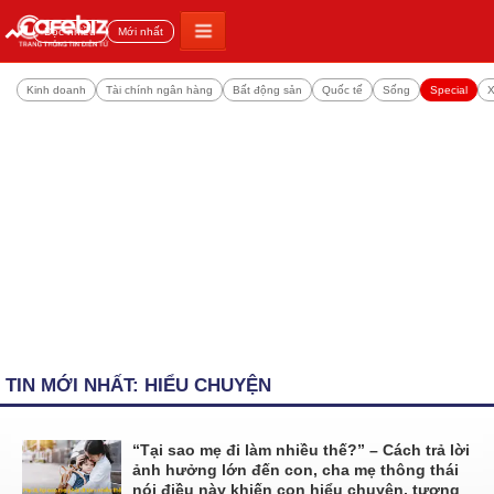
Đọc nhiều
Mới nhất
Kinh doanh
Tài chính ngân hàng
Bất động sản
Quốc tế
Sống
Special
X
TIN MỚI NHẤT: HIỂU CHUYỆN
“Tại sao mẹ đi làm nhiều thế?” – Cách trả lời
ảnh hưởng lớn đến con, cha mẹ thông thái
nói điều này khiến con hiểu chuyện, tương