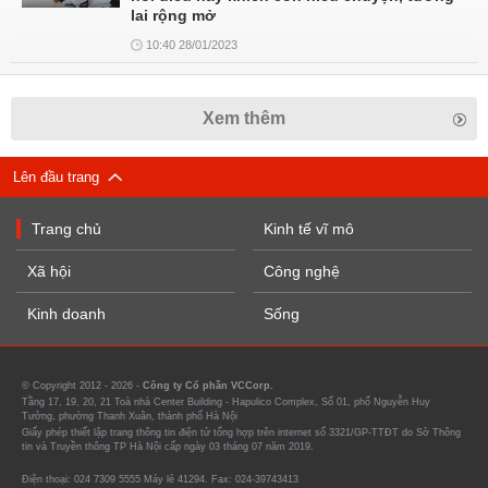
lai rộng mở
10:40 28/01/2023
Xem thêm
Lên đầu trang
Trang chủ
Kinh tế vĩ mô
Xã hội
Công nghệ
Kinh doanh
Sống
© Copyright 2012 - 2026 -
Công ty Cổ phần VCCorp.
Tầng 17, 19, 20, 21 Toà nhà Center Building - Hapulico Complex, Số 01, phố Nguyễn Huy
Tưởng, phường Thanh Xuân, thành phố Hà Nội
Giấy phép thiết lập trang thông tin điện tử tổng hợp trên internet số 3321/GP-TTĐT do Sở Thông
tin và Truyền thông TP Hà Nội cấp ngày 03 tháng 07 năm 2019.
Điện thoại: 024 7309 5555 Máy lẻ 41294. Fax: 024-39743413