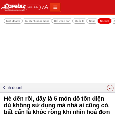
A
A
Đọc nhiều
Mới nhất
Kinh doanh
Tài chính ngân hàng
Bất động sản
Quốc tế
Sống
Special
X
Kinh doanh
Hè đến rồi, đây là 5 món đồ tốn điện
dù không sử dụng mà nhà ai cũng có,
bất cẩn là khóc ròng khi nhìn hoá đơn