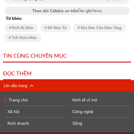
Theo dõi Cafebiz.vn trên
Từ khóa:
Thiết Bị Điện
Đồ Điện Tử
Hóa Đơn Tiền Điện Tăng
Tiết Kiệm Điện
TIN CÙNG CHUYÊN MỤC
ĐỌC THÊM
Lên đầu trang
Trang chủ
Kinh tế vĩ mô
Xã hội
Công nghệ
Kinh doanh
Sống