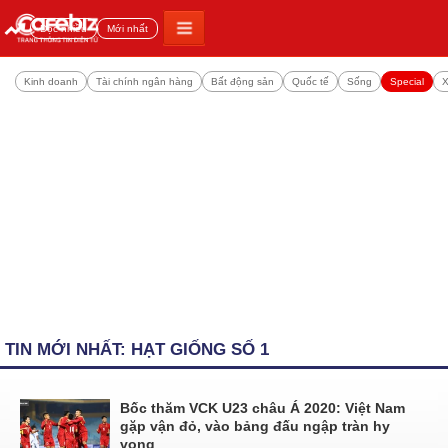
Đọc nhiều
Mới nhất
Kinh doanh
Tài chính ngân hàng
Bất động sản
Quốc tế
Sống
Special
X
TIN MỚI NHẤT: HẠT GIỐNG SỐ 1
Bốc thăm VCK U23 châu Á 2020: Việt Nam
gặp vận đỏ, vào bảng đấu ngập tràn hy
vọng