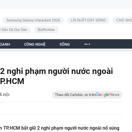
Samsung Galaxy Unpacked 2026
LÃI SUẤT DẬY SÓNG
CHỦ SHO
i Sản Và Gia Sản
BizReview
DOANH
CÔNG NGHỆ
SỐNG
t 2 nghi phạm người nước ngoài
 TP.HCM
Ã HỘI
Theo dõi Cafebiz.vn trên
an TP.HCM bắt giữ 2 nghi phạm người nước ngoài nổ súng