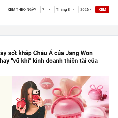
XEM THEO NGÀY
XEM
 gây sốt khắp Châu Á của Jang Won
hay "vũ khí" kinh doanh thiên tài của