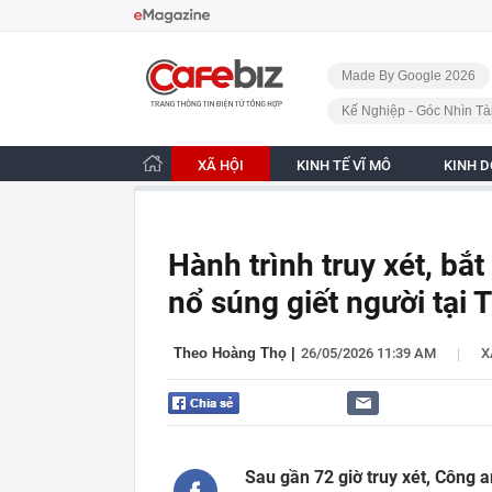
Bỏ qua điều hướng
CafeBiz - Trang chủ
Made By Google 2026
Kế Nghiệp - Góc Nhìn Tà
XÃ HỘI
KINH TẾ VĨ MÔ
KINH 
Hành trình truy xét, bắ
nổ súng giết người tại
|
Theo Hoàng Thọ
|
26/05/2026 11:39 AM
X
Sau gần 72 giờ truy xét, Công 