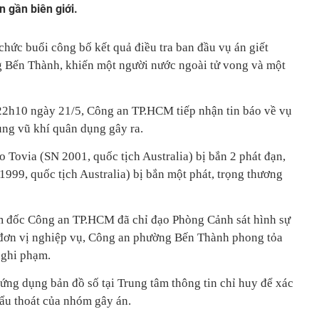
n gần biên giới.
hức buổi công bố kết quả điều tra ban đầu vụ án giết
ng Bến Thành, khiến một người nước ngoài tử vong và một
22h10 ngày 21/5, Công an TP.HCM tiếp nhận tin báo về vụ
ụng vũ khí quân dụng gây ra.
 Tovia (SN 2001, quốc tịch Australia) bị bắn 2 phát đạn,
1999, quốc tịch Australia) bị bắn một phát, trọng thương
ám đốc Công an TP.HCM đã chỉ đạo Phòng Cảnh sát hình sự
đơn vị nghiệp vụ, Công an phường Bến Thành phong tỏa
nghi phạm.
ứng dụng bản đồ số tại Trung tâm thông tin chỉ huy để xác
tẩu thoát của nhóm gây án.