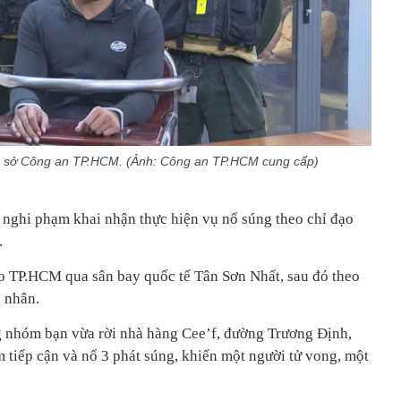
rụ sở Công an TP.HCM. (Ảnh: Công an TP.HCM cung cấp)
2 nghi phạm khai nhận thực hiện vụ nổ súng theo chỉ đạo
.
o TP.HCM qua sân bay quốc tế Tân Sơn Nhất, sau đó theo
n nhân.
g nhóm bạn vừa rời nhà hàng Cee’f, đường Trương Định,
tiếp cận và nổ 3 phát súng, khiến một người tử vong, một