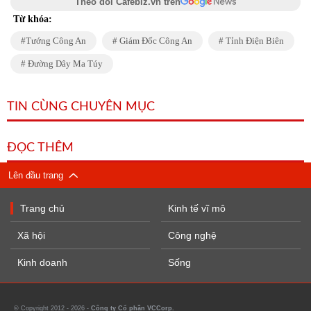
Theo dõi Cafebiz.vn trên
Từ khóa:
Tướng Công An
Giám Đốc Công An
Tỉnh Điện Biên
Đường Dây Ma Túy
TIN CÙNG CHUYÊN MỤC
ĐỌC THÊM
Lên đầu trang
Trang chủ
Kinh tế vĩ mô
Xã hội
Công nghệ
Kinh doanh
Sống
© Copyright 2012 - 2026 -
Công ty Cổ phần VCCorp.