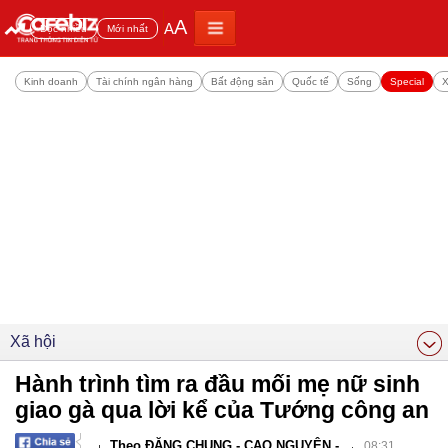
A
A
Đọc nhiều
Mới nhất
Kinh doanh
Tài chính ngân hàng
Bất động sản
Quốc tế
Sống
Special
X
Xã hội
Hành trình tìm ra đầu mối mẹ nữ sinh
giao gà qua lời kể của Tướng công an
Theo ĐẶNG CHUNG - CAO NGUYÊN -
08:31