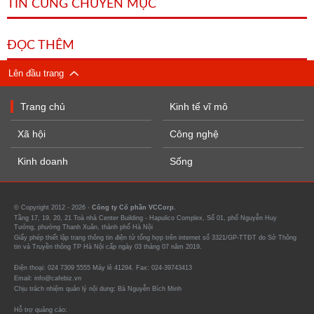
TIN CÙNG CHUYÊN MỤC
ĐỌC THÊM
Lên đầu trang
Trang chủ
Kinh tế vĩ mô
Xã hội
Công nghệ
Kinh doanh
Sống
© Copyright 2012 - 2026 -
Công ty Cổ phần VCCorp.
Tầng 17, 19, 20, 21 Toà nhà Center Building - Hapulico Complex, Số 01, phố Nguyễn Huy
Tưởng, phường Thanh Xuân, thành phố Hà Nội
Giấy phép thiết lập trang thông tin điện tử tổng hợp trên internet số 3321/GP-TTĐT do Sở Thông
tin và Truyền thông TP Hà Nội cấp ngày 03 tháng 07 năm 2019.
Điện thoại: 024 7309 5555 Máy lẻ 41294. Fax: 024-39743413
Email: info@cafebiz.vn
Chịu trách nhiệm quản lý nội dung: Bà Nguyễn Bích Minh
Hỗ trợ quảng cáo: