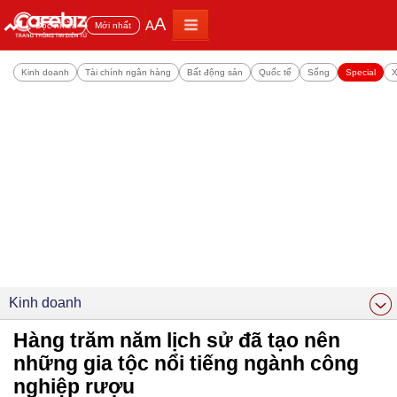
A
A
Đọc nhiều
Mới nhất
Kinh doanh
Tài chính ngân hàng
Bất động sản
Quốc tế
Sống
Special
X
Kinh doanh
Hàng trăm năm lịch sử đã tạo nên
những gia tộc nổi tiếng ngành công
nghiệp rượu