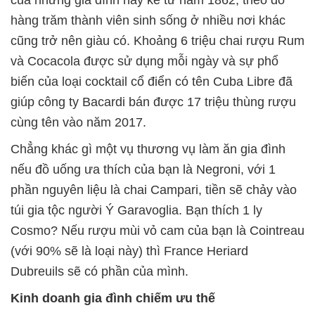
của những gia đình này kể từ năm 1862, theo đó
hàng trăm thành viên sinh sống ở nhiều nơi khác
cũng trở nên giàu có. Khoảng 6 triệu chai rượu Rum
và Cocacola được sử dụng mỗi ngày và sự phổ
biến của loại cocktail cổ điển có tên Cuba Libre đã
giúp công ty Bacardi bán được 17 triệu thùng rượu
cùng tên vào năm 2017.
Chẳng khác gì một vụ thương vụ làm ăn gia đình
nếu đồ uống ưa thích của bạn là Negroni, với 1
phần nguyên liệu là chai Campari, tiền sẽ chảy vào
túi gia tộc người Ý Garavoglia. Bạn thích 1 ly
Cosmo? Nếu rượu mùi vỏ cam của bạn là Cointreau
(với 90% sẽ là loại này) thì France Heriard
Dubreuils sẽ có phần của mình.
Kinh doanh gia đình chiếm ưu thế