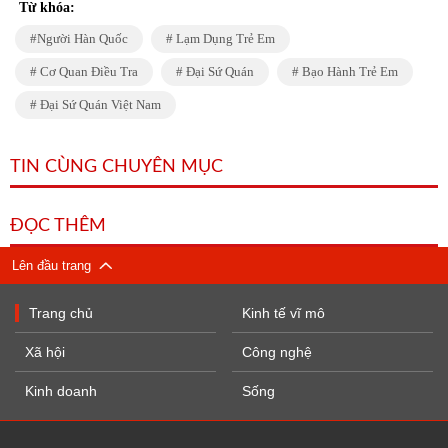
Từ khóa:
Người Hàn Quốc
Lạm Dụng Trẻ Em
Cơ Quan Điều Tra
Đại Sứ Quán
Bạo Hành Trẻ Em
Đại Sứ Quán Việt Nam
TIN CÙNG CHUYÊN MỤC
ĐỌC THÊM
Lên đầu trang
Trang chủ
Kinh tế vĩ mô
Xã hội
Công nghệ
Kinh doanh
Sống