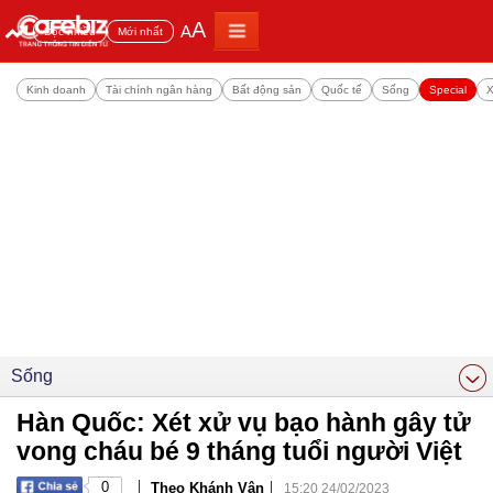
A
A
Đọc nhiều
Mới nhất
Kinh doanh
Tài chính ngân hàng
Bất động sản
Quốc tế
Sống
Special
X
Sống
Hàn Quốc: Xét xử vụ bạo hành gây tử
vong cháu bé 9 tháng tuổi người Việt
|
|
0
Theo Khánh Vân
15:20 24/02/2023