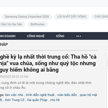
Samsung Galaxy Unpacked 2026
LÃI SUẤT DẬY SÓNG
CHỦ SHO
i Sản Và Gia Sản
BizReview
INH DOANH
CÔNG NGHỆ
SỐNG
PHÁP
ghề kỳ lạ nhất thời trung cổ: Tha hồ "cà
hịa" vua chúa, sống như quý tộc nhưng
guy hiểm không ai bằng
/05/2022 09:25:14 AM
 cung đình có lẽ là một trong những nghề độc đáo nhất thời
ung cổ ở châu Âu.
,
,
,
gs:
làm việc nhà
trình diễn nghệ thuật
màn biểu diễn
quan hệ mật
,
,
,
ết
thời Trung Cổ
hải quân Pháp
chú hề