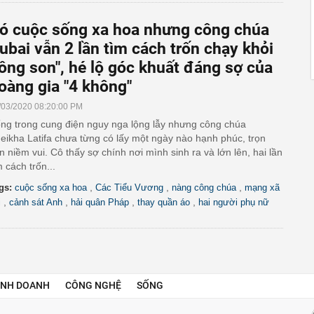
ó cuộc sống xa hoa nhưng công chúa
ubai vẫn 2 lần tìm cách trốn chạy khỏi
lồng son", hé lộ góc khuất đáng sợ của
oàng gia "4 không"
/03/2020 08:20:00 PM
ng trong cung điện nguy nga lộng lẫy nhưng công chúa
eikha Latifa chưa từng có lấy một ngày nào hạnh phúc, trọn
n niềm vui. Cô thấy sợ chính nơi mình sinh ra và lớn lên, hai lần
m cách trốn...
,
,
,
gs:
cuộc sống xa hoa
Các Tiểu Vương
nàng công chúa
mạng xã
,
,
,
,
i
cảnh sát Anh
hải quân Pháp
thay quần áo
hai người phụ nữ
INH DOANH
CÔNG NGHỆ
SỐNG