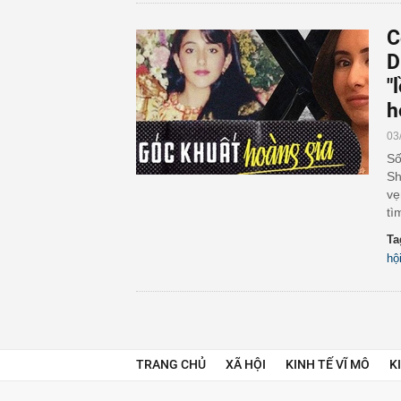
C
D
"
h
03
Số
Sh
vẹ
tì
Ta
hộ
TRANG CHỦ
XÃ HỘI
KINH TẾ VĨ MÔ
K