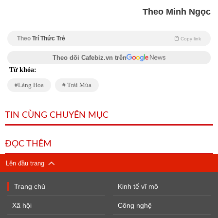
Theo Minh Ngọc
Theo
Trí Thức Trẻ
Copy link
Theo dõi Cafebiz.vn trên
Từ khóa:
Làng Hoa
Trái Mùa
TIN CÙNG CHUYÊN MỤC
ĐỌC THÊM
Lên đầu trang
Trang chủ
Kinh tế vĩ mô
Xã hội
Công nghệ