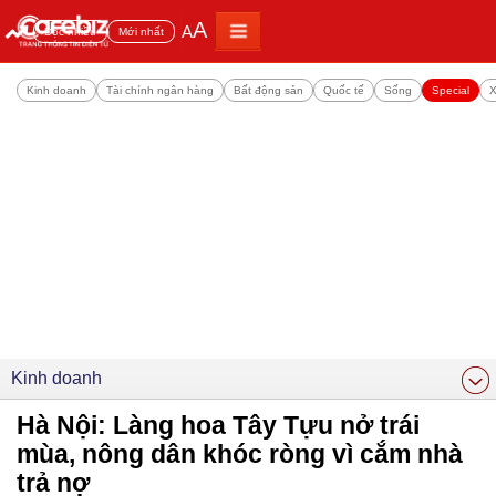
A
A
Đọc nhiều
Mới nhất
Kinh doanh
Tài chính ngân hàng
Bất động sản
Quốc tế
Sống
Special
X
Kinh doanh
Hà Nội: Làng hoa Tây Tựu nở trái
mùa, nông dân khóc ròng vì cắm nhà
trả nợ